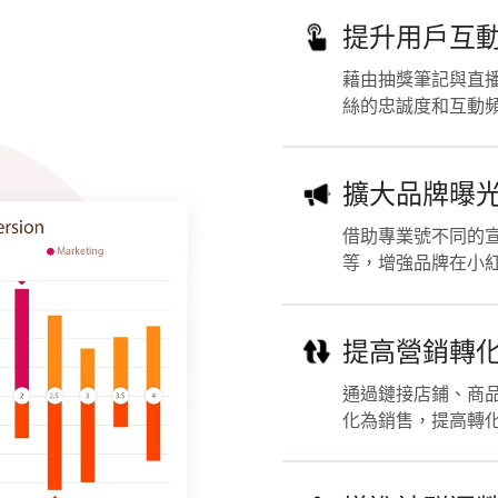
提升用戶互
藉由抽獎筆記與直
絲的忠誠度和互動
擴大品牌曝
借助專業號不同的
等，增強品牌在小
提高營銷轉
通過鏈接店鋪、商
化為銷售，提高轉