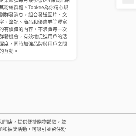
企業賬號每月最多發送4條資訊給
其粉絲群體。Topkee為你精心規
劃群發消息，組合發送圖片、文
字、筆記、商品和優惠券等豐富
的有價值的內容，不浪費每一次
群發機會，有效地促進用戶的活
躍度，同時加強品牌與用戶之間
的互動。
城和門店，提供便捷購物體驗，並
題和抽獎活動，可吸引並留住粉