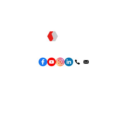
Topkee —— 您的全棧行銷合作夥伴
服務
效益型Google廣告服
務
效益型Meta廣告服務
LeadGeneration廣告服務
營銷網頁製作
智能素材優化
產品