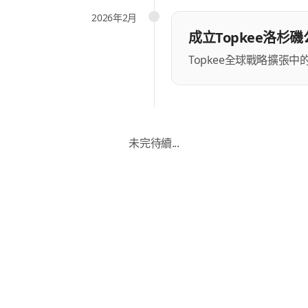
2026年2月
成立Topkee洛杉磯
Topkee全球戰略擴張
未完待續...
服務