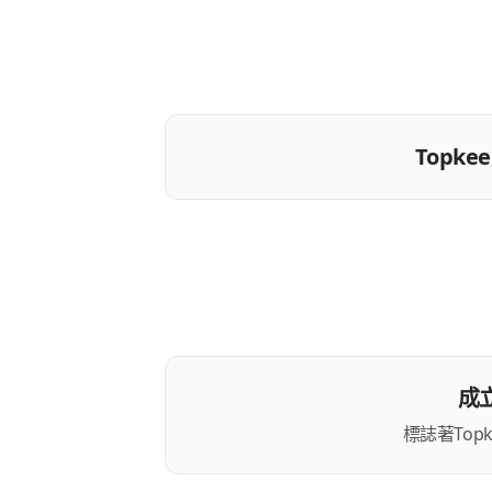
Topk
成
標誌著Top