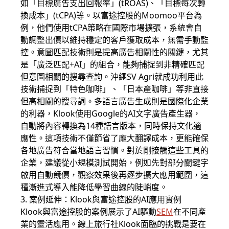
如「目標廣告支出回報率」(tROAS)、「目標每次轉
換成本」(tCPA)等。以富途控股的Moomoo平台為
例，他們使用tCPA策略在國際市場擴張，系統會自
動調整出價以維持穩定的客戶獲取成本，無需手動監
控。意圖匹配技術則是提高廣告相關性的關鍵，尤其
是「廣泛匹配+AI」的組合，能夠捕捉到非精確匹配
但意圖相關的搜尋查詢。沖繩SV Agri就成功利用此
技術捕捉到「特色咖啡」、「日本產咖啡」等非直接
但高相關的搜尋詞。多語言廣告生成則是國際化企業
的利器，Klook使用Google的AI文字廣告產生器，
自動將內容轉換為14種語言版本，同時保持文化適
應性。這項技術不僅節省了龐大翻譯成本，更能確保
各地廣告符合當地語言習慣。對於剛接觸這些工具的
企業，建議從小規模測試開始，例如先對部分關鍵字
啟用自動競價，觀察效果後再逐步擴大應用範圍，這
種漸進式導入能降低學習曲線的陡峭度。
3. 案例延伸：Klook與富途控股的AI應用實例
Klook與富途控股的案例展示了AI驅動
SEM
在不同產
業的靈活應用。線上旅行社Klook面臨的挑戰是要在