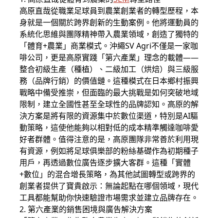
高原直哉從職業足球員到農業創業者的轉型歷程，本
身就是一個關於跨界創新的生動案例。他將運動員的
系統化思維與團隊精神帶入農業領域，創造了獨特的
「體育+農業」商業模式。沖繩SV Agri不僅是一家咖
啡公司，更是高原實踐「第六產業」理念的載體——
整合初級生產（種植）、二級加工（烘焙）與三級服
務（品牌行銷）的價值鏈。這種模式在日本鄉村振興
戰略中備受推崇，但面臨的最大挑戰是如何突破地域
限制，建立全國性甚至全球性的品牌認知。高原的解
決方案是將有限的資源集中於數位渠道，特別是AI驅
動策略，這使他能夠以相對低的成本精準觸達咖啡愛
好者群體。值得注意的是，高原團隊非常善於利用現
有資源，例如將足球俱樂部的粉絲基礎作為初期種子
用戶，再透過數位廣告逐步擴大客群。這種「實體
+數位」的混合增長策略，為其他試圖轉型或跨界的
創業者提供了寶貴啟示：無論起點在哪個領域，現代
工具都能幫助你快速驗證市場需求並建立品牌存在。
2. 第六產業的銷售困境與廣告解決方案