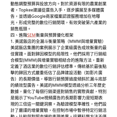
動態調整預算與投放方向。對於資源有限的農業創業
者，Topkee建議從廣告入手，逐步擴展至多媒體廣
告，並透過Google商家檔案認證服務增加在地曝
光，形成完整的數位行銷閉環，有效突破第六產業的
銷售瓶頸。
四、進階
SEM
衡量與預算優化框架
1. 美諾飯店的全漏斗衡量策略（MMM與增量實驗）
美諾飯店集團的案例展示了企業級廣告成效衡量的最
佳實踐。面對歸因模型的局限性，他們採用了行銷組
合模型(MMM)與增量實驗相結合的進階方法，重新
定義了酒店業的數位行銷評估標準。傳統基於最後點
擊的歸因方式嚴重低估了品牌建設活動（如影片廣
告）的長期價值，導致行銷預算過度傾斜於漏斗底部
的績效型廣告。美諾的MMM模型透過分析三年歷史
數據，量化了每個行銷渠道對銷售的實際貢獻，特別
是揭示了YouTube視頻廣告的長期影響力是短期表
現的三倍這一關鍵洞察。為驗證模型準確性，他們設
計了嚴謹的增量實驗，在控制市場中暫停特定行銷活
動，比較與對照市場的表現差異。這種科學方法不僅