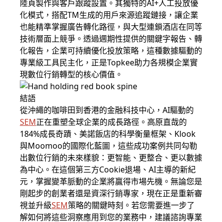
陸頁製作與客戶跟蹤設置。其獨特的AI+人工投放優
化模式，搭配TM生成的用戶來源追蹤鏈接，讓企業
也能精準掌握廣告轉化路徑，與大型連鎖酒店在同等
技術層面上競爭。透過週期性提供的關鍵字報告、轉
化報告，企業可持續優化投放策略，這種數據驅動的
專業級工具民主化，正是Topkee助力各規模企業實
現數位行銷轉型的核心價值。
結語
從沖繩的咖啡田到香港的金融科技中心，AI驅動的
SEM
正在重塑全球企業的成長路徑。高原直哉的
184%成長奇蹟、美諾飯店的科學衡量框架、Klook
與Moomoo的國際化藍圖，這些成功案例共同勾勒
出數位行銷的未來樣貌：更智能、更整合、更以數據
為中心。在這個第三方Cookie退場、AI主導的新紀
元，掌握變革脈動的企業將贏得市場先機。無論您是
剛起步的創業者還是資深行銷專家，現在正是重新審
視並升級
SEM
策略的關鍵時刻。若您需要進一步了
解如何將這些洞察應用到您的業務中，建議諮詢專業