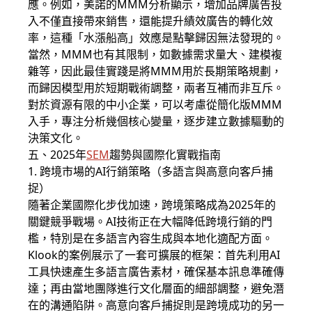
應。例如，美諾的MMM分析顯示，增加品牌廣告投
入不僅直接帶來銷售，還能提升績效廣告的轉化效
率，這種「水漲船高」效應是點擊歸因無法發現的。
當然，MMM也有其限制，如數據需求量大、建模複
雜等，因此最佳實踐是將MMM用於長期策略規劃，
而歸因模型用於短期戰術調整，兩者互補而非互斥。
對於資源有限的中小企業，可以考慮從簡化版MMM
入手，專注分析幾個核心變量，逐步建立數據驅動的
決策文化。
五、2025年
SEM
趨勢與國際化實戰指南
1. 跨境市場的AI行銷策略（多語言與高意向客戶捕
捉）
隨著企業國際化步伐加速，跨境策略成為2025年的
關鍵競爭戰場。AI技術正在大幅降低跨境行銷的門
檻，特別是在多語言內容生成與本地化適配方面。
Klook的案例展示了一套可擴展的框架：首先利用AI
工具快速產生多語言廣告素材，確保基本訊息準確傳
達；再由當地團隊進行文化層面的細部調整，避免潛
在的溝通陷阱。高意向客戶捕捉則是跨境成功的另一