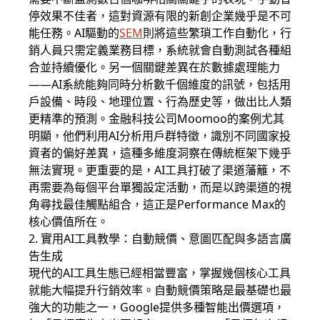
停效果不佳者，這對資源有限的新創企業幾乎是不可
能任務。AI驅動的
SEM
則將這些繁瑣工作自動化，行
銷人員只需定義業務目標，系統就會自動測試各種組
合並持續優化。另一個關鍵差異在於數據處理能力
——AI系統能夠同時分析數千個維度的訊號，包括用
戶設備、時段、地理位置、行為歷史等，做出比人類
更精準的預測。金融科技公司Moomoo的案例尤其
明顯，他們利用AI分析用戶群特徵，識別不同國家投
資者的偏好差異，這種多維度洞察在傳統框架下幾乎
無法實現。更重要的是，AI工具打破了渠道藩籬，不
再需要為每個平台單獨設定活動，而是以跨渠道的視
角尋找最佳觸點組合，這正是Performance Max的
核心價值所在。
2. 實用AI工具教學：自動競價、意圖匹配與多語言廣
告生成
現代的AI工具生態已經相當豐富，掌握幾個核心工具
就能大幅提升行銷效率。自動競價策略是最基礎也最
強大的功能之一，Google提供多種智能出價選項，