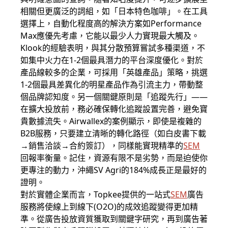
相關但更廣泛的詞組，如「日本特色咖啡」。在工具
選擇上，自動化程度高的解決方案如Performance
Max應優先考慮，它能以最少人力實現最大觸及。
Klook的經驗表明，與其分散預算嘗試多種渠道，不
如集中火力在1-2個最具潛力的平台深度優化。對於
產品線較多的企業，可採用「英雄產品」策略，挑選
1-2個最具差異化的明星產品作為引流主力，帶動整
個品牌認知度。另一個關鍵原則是「追蹤先行」——
在擴大投放前，務必確保轉化追蹤設置完善，避免寶
貴數據流失。Airwallex的案例顯示，即使是複雜的
B2B服務，只要建立清晰的轉化路徑（如白皮書下載
→銷售洽談→合約簽訂），同樣能實現精準的
SEM
回報率衡量。記住，資源有限不是劣勢，而是迫使你
更專注的動力，沖繩SV Agri的184%成長正是最好的
證明。
對於實體企業而言，Topkee提供的一站式
SEM
廣告
服務將使線上到線下(O2O)的成效追蹤變得更加精
準。從廣告投放資質獲取到關鍵字研究，再到廣告著