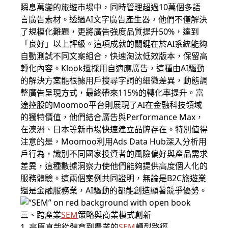
瞬息萬變的旅遊市場中，同時管理超過10萬個多語
言廣告素材。透過AI文字廣告產生器，他們不僅解決
了規模化難題，更將廣告強度品質提升50%，達到
「良好」以上評級。這項成就的關鍵在於AI系統能夠
自動測試不同文案組合，快速淘汰低效版本，保留高
轉化內容。Klook還採用自適應廣告，這種由AI驅動
的解決方案能根據用戶搜尋字詞的細微差異，動態調
整廣告呈現方式，最終帶來115%的轉化率提升。富
途控股的Moomoo平台則展現了AI在金融科技領域
的獨特價值，他們結合廣告與Performance Max，
在澳洲、日本等新市場快速建立品牌存在。特別值得
注意的是，Moomoo利用Ads Data Hub深入分析用
戶行為，識別不同國家投資者的風險偏好與產品需求
差異，這種數據洞察力使他們能夠提供高度個人化的
服務體驗。這兩個案例共同證明，無論是B2C旅遊業
還是金融服務業，AI驅動的都能創造顯著競爭優勢。
三、跨產業
SEM
策略與商業模式創新
1. 高原直哉從體育到農業的
SEM
轉型路徑