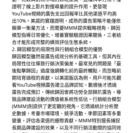
證明了線上影片對搜尋量的提升作用，更發現
YouTube視頻的廣告支出回報率比其他渠道平均高
出10%。美諾的實踐證明，成熟的廣告策略不能僅依
賴單一衡量方法，而需要MMM提供戰略視角、歸因
模型指導日常優化、增量實驗驗證因果關係，三者結
合才能形成完整的績效評估生態系統。
2. 歸因模型的局限性與行銷組合模型的優勢
歸因模型雖然是廣告成效分析的基礎工具，但其內在
局限性往往導致行銷決策偏差。最常見的問題是「最
後點擊歸因」過度強調轉化前的最終觸點，而忽略前
期培育過程的貢獻。以美諾飯店為例，用戶可能先觀
看YouTube視頻廣告建立品牌認知，數週後才透過
廣告完成預訂，傳統歸因會將功勞全部歸於廣告，導
致品牌建設活動的價值被系統性低估。行銷組合模型
(MMM)則提供了更宏觀的視角，它透過統計分析歷
史數據，考量市場環境、競爭活動、季節因素等多重
變量，評估各渠道的邊際貢獻。MMM特別擅長捕捉
長期品牌建設的效果，以及不同行銷活動間的協同效