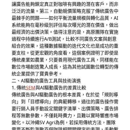
讓廣告能夠鎖定真正對咖啡有興趣的潛在客戶，而非
泛泛的流量。第三，自動競價策略克服了傳統廣告中
最棘手的問題——如何平衡流量規模與轉化品質，AI
系統能夠在毫秒級別評估每次曝光的潛在價值，做出
最經濟的出價決策。值得注意的是，高原團隊在實施
過程中持續進行A/B測試，比較不同廣告文案與創意
組合的效果，這種數據驅動的迭代文化也是成功的重
要支柱。從更宏觀的角度看，這個案例證明了即使是
傳統產業如農業，只要善用現代廣告工具，同樣能在
數位市場創造驚人成長，這為其他試圖數位轉型的傳
統企業提供了寶貴參考。
二、AI驅動的廣告工具與技術演進
1. 傳統
SEM
與AI驅動廣告的差異比較
傳統廣告與AI驅動廣告的根本差異，在於從「規則導
向」到「目標導向」的典範轉移。過往的廣告操作需
要行銷人員手動設定關鍵字清單、出價策略、廣告排
程等無數參數，不僅耗時費力，且難以實時響應市場
變化。以沖繩SV Agri為例，若採用傳統方法，團隊
需要不斷監測數百個咖啡相關關鍵字的表現，手動暫