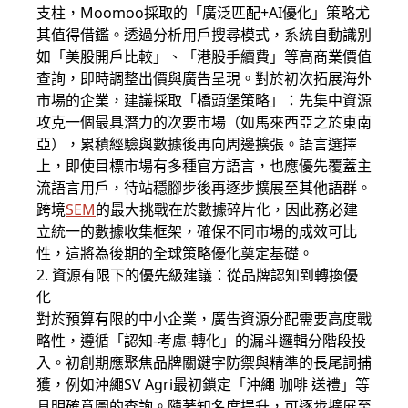
支柱，Moomoo採取的「廣泛匹配+AI優化」策略尤
其值得借鑑。透過分析用戶搜尋模式，系統自動識別
如「美股開戶比較」、「港股手續費」等高商業價值
查詢，即時調整出價與廣告呈現。對於初次拓展海外
市場的企業，建議採取「橋頭堡策略」：先集中資源
攻克一個最具潛力的次要市場（如馬來西亞之於東南
亞），累積經驗與數據後再向周邊擴張。語言選擇
上，即使目標市場有多種官方語言，也應優先覆蓋主
流語言用戶，待站穩腳步後再逐步擴展至其他語群。
跨境
SEM
的最大挑戰在於數據碎片化，因此務必建
立統一的數據收集框架，確保不同市場的成效可比
性，這將為後期的全球策略優化奠定基礎。
2. 資源有限下的優先級建議：從品牌認知到轉換優
化
對於預算有限的中小企業，廣告資源分配需要高度戰
略性，遵循「認知-考慮-轉化」的漏斗邏輯分階段投
入。初創期應聚焦品牌關鍵字防禦與精準的長尾詞捕
獲，例如沖繩SV Agri最初鎖定「沖繩 咖啡 送禮」等
具明確意圖的查詢。隨著知名度提升，可逐步擴展至