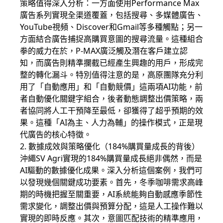
策略值得深入分析：一方面使用Performance Max
廣告系列實現全渠道覆蓋，包括搜尋、多媒體廣告、
YouTube視頻、Discover和Gmail等多種觸點；另一
方面結合廣告捕捉高購買意圖的搜尋流量。這種組合
拳的威力在於，P-MAX廣泛觸及潛在客戶建立認
知，而廣告則精準攔截已經產生興趣的用戶，形成完
整的轉化漏斗。特別值得注意的是，高原團隊充分利
用了「自動應用」和「自動競價」這兩項AI功能，前
者自動優化關鍵字組合，後者動態調整出價策略，兩
者協同將人工干預降至最低，卻獲得了超乎預期的效
果。這種「AI為主、人力為輔」的操作模式，正是現
代廣告的核心特徵。
2. 數據成效與策略優化（184%購買量成長的背後）
沖繩SV Agri實現的184%購買量成長絕非偶然，而是
AI驅動的數據優化成果。深入分析這個案例，我們可
以發現幾個關鍵成功要素。首先，冬季咖啡需求高峰
期的時機把握至關重要，AI系統能夠自動感應季節性
需求變化，調整出價與預算分配，這是人工操作難以
實現的即時反應。其次，意圖匹配技術的精準應用，