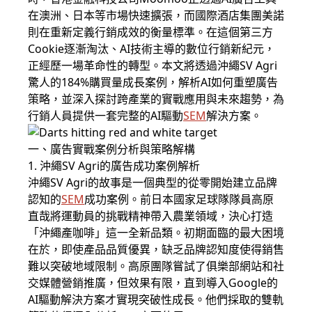
在澳洲、日本等市場快速擴張，而國際酒店集團美諾
則在重新定義行銷成效的衡量標準。在這個第三方
Cookie逐漸淘汰、AI技術主導的數位行銷新紀元，
正經歷一場革命性的轉型。本文將透過沖繩SV Agri
驚人的184%購買量成長案例，解析AI如何重塑廣告
策略，並深入探討跨產業的實戰應用與未來趨勢，為
行銷人員提供一套完整的AI驅動
SEM
解決方案。
一、廣告實戰案例分析與策略解構
1. 沖繩SV Agri的廣告成功案例解析
沖繩SV Agri的故事是一個典型的從零開始建立品牌
認知的
SEM
成功案例。前日本國家足球隊隊員高原
直哉將運動員的挑戰精神帶入農業領域，決心打造
「沖繩產咖啡」這一全新品類。初期面臨的最大困境
在於，即使產品品質優異，缺乏品牌認知度使得銷售
難以突破地域限制。高原團隊嘗試了俱樂部網站和社
交媒體營銷推廣，但效果有限，直到導入Google的
AI驅動解決方案才實現突破性成長。他們採取的雙軌