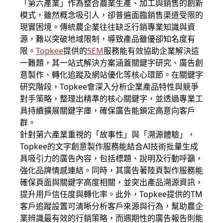
「第六產業」作為整合農業生產、加工與銷售的創新
模式，雖然概念吸引人，卻普遍面臨銷售渠道受限的
現實困境。傳統農企業往往缺乏行銷專業知識與資
源，難以突破地域限制，導致產品雖優卻知名度有
限。
Topkee
提供的
SEM
服務能有效協助企業解決這
一難題，其一站式解決方案涵蓋關鍵字研究、廣告創
意製作、轉化追蹤及網站優化等核心環節。在關鍵字
研究階段，Topkee會深入分析企業產品特性與競爭
對手策略，整理出精準的核心關鍵字，並透過專業工
具持續擴展關鍵字庫，確保廣告能鎖定高意向客戶
群。
針對第六產業重視的「故事性」與「溯源體驗」，
Topkee的文字創意製作服務能結合AI技術批量生成
具吸引力的廣告內容，包括標題、說明及行動呼籲，
強化品牌情感連結。同時，其廣告著陸頁製作服務能
確保頁面與關鍵字高度相關，並突出產品溯源資訊，
提升用戶信任度與轉化率。此外，Topkee提供的TM
客戶追蹤設置可清晰分析客戶來源與行為，幫助農企
業辨識最有效的行銷策略，而週期性的廣告報告則能