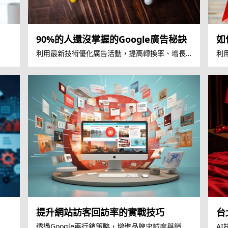
90%的人還沒掌握的Google廣告秘訣
如
利用最新技術優化廣告活動，提高轉換率、增長
利
收益
心
提升網站訪客回訪率的實戰技巧
台
牌
透過Google再行銷策略，增進品牌忠誠度與銷售
A