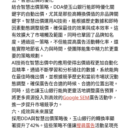
結合智慧出價策略，DDA使玉山銀行能即時優化關
鍵字的自動出價，尤其是那些高轉換價值的非品牌關
鍵字。智慧出價運用AI技術，能根據歷史數據和即時
因素動態調整競價，確保最佳的效果與成本效率。這
有效擴大了市場觸及範圍，同時也鞏固了品牌知名
度。通過這一策略，不但能提高廣告活動轉化率，還
能實際地節省人力與時間，使團隊能集中精力於更重
要的策略規劃。
AI技術在智慧出價中的應用使得出價過程更加自動化
且精準，通過不斷學習和分析過往的數據，系統能夠
在最佳時機出價，並根據競爭歷史和當前市場狀況動
態調整，確保廣告在合適的時候、合適的位置出現。
同時，這也讓玉山銀行能夠更靈活地調整廣告預算，
將更多資源投入到高效的
Google SEM
廣告活動中，
進一步提升市場競爭力。
六、成效與未來展望
採用DDA與智慧出價策略後，玉山銀行的轉換率顯
著提升了42%。這些策略不僅讓
搜尋廣告
活動呈現亮