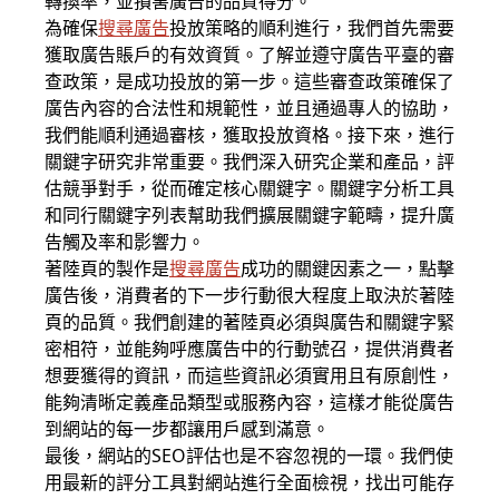
轉換率，並損害廣告的品質得分。
為確保
搜尋廣告
投放策略的順利進行，我們首先需要
獲取廣告賬戶的有效資質。了解並遵守廣告平臺的審
查政策，是成功投放的第一步。這些審查政策確保了
廣告內容的合法性和規範性，並且通過專人的協助，
我們能順利通過審核，獲取投放資格。接下來，進行
關鍵字研究非常重要。我們深入研究企業和產品，評
估競爭對手，從而確定核心關鍵字。關鍵字分析工具
和同行關鍵字列表幫助我們擴展關鍵字範疇，提升廣
告觸及率和影響力。
著陸頁的製作是
搜尋廣告
成功的關鍵因素之一，點擊
廣告後，消費者的下一步行動很大程度上取決於著陸
頁的品質。我們創建的著陸頁必須與廣告和關鍵字緊
密相符，並能夠呼應廣告中的行動號召，提供消費者
想要獲得的資訊，而這些資訊必須實用且有原創性，
能夠清晰定義產品類型或服務內容，這樣才能從廣告
到網站的每一步都讓用戶感到滿意。
最後，網站的SEO評估也是不容忽視的一環。我們使
用最新的評分工具對網站進行全面檢視，找出可能存