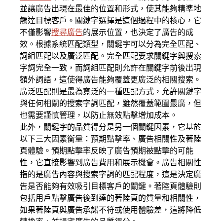
並讓廣告出現在最佳的位置和形式，使其能夠精準地
觸達目標客戶。關鍵字選擇是這個過程中的核心，它
不僅影響
搜尋廣告
的展示位置，也決定了廣告的成
效。根據系統匹配類型，關鍵字可以分為完全匹配、
詞組匹配以及廣泛匹配。完全匹配要求關鍵字與搜索
字詞完全一致，而詞組匹配則允許在關鍵字前後出現
額外詞語，這使得廣告能夠覆蓋更廣泛的相關搜索。
廣泛匹配則是最為寬泛的一種匹配方式，允許關鍵字
與任何相關的搜索字詞匹配，雖然覆蓋範圍最廣，但
也需要謹慎管理，以防止無效點擊增加成本。
此外，關鍵字的品質得分是另一個關鍵因素，它基於
以下三大因素衡量：預期點擊率、廣告相關性及著陸
頁體驗。預期點擊率反映了廣告預期被點擊的可能
性，它直接影響到廣告費用和展示機會。廣告相關性
指的是廣告內容與搜索字詞的匹配程度，這是決定廣
告是否能夠有效吸引目標客戶的關鍵。著陸頁體驗則
包括用戶點擊廣告後到達的著陸頁的質量和相關性，
如果著陸頁與廣告承諾不符或使用體驗差，這將降低