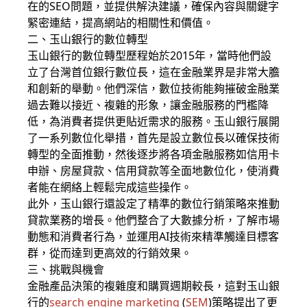
在的SEO問題，並提供解決建議，確保內容與關鍵字
緊密連結，提高網站的相關性和價值。
二、玉山銀行的數位轉型
玉山銀行的數位轉型歷程始於2015年，當時他們設
立了台灣首位銀行數位長，這在金融業界是非常大膽
和創新的舉動。他們深信，數位技術能夠摧破金融業
過去難以接近、複雜的形象，讓金融服務的門檻降
低，為消費者提供更貼近需求的服務。玉山銀行展開
了一系列數位化舉措，首先是設立數位長以確保技術
轉型的全面推動，然後逐步將各項金融服務如信用卡
申辦、房屋貸款、信用貸款等全面地數位化，使消費
者能在網絡上輕鬆完成這些操作。
此外，玉山銀行還設定了精準的數位行銷策略來推動
貸款業務的增長。他們整合了大數據分析，了解市場
動態和消費者行為，並運用AI技術來精準觸達目標客
群，從而達到更高效的行銷效果。
三、挑戰與機會
金融產品決策的複雜度和購買週期較長，這對玉山銀
行的
search engine marketing
(
SEM
)策略提出了更