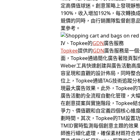
定高價值球迷。創意策略上發現靜態
190%，收入增加192%，每次
競價的同時，由行銷團隊監督創意品
業參考。
IV、Topkee的
GDN
廣告服務
Topkee
提供的
GDN
廣告服務是一個
面，Topkee通過簡化廣告著陸頁
Weber工具快速創建與廣告活動
容呈現和直觀的設計佈局，同時整
位上，Topkee通過TAG技術
現最大廣告效果。此外，Topke
廣告活動的全流程自動化管理，大
在創意提案與實施階段，Topkee
爭力、價值觀和自定義四個核心維
劃時間。其次，Topkee的TM
TMID實時監測每個創意主題的效果
師進行細化處理，確保素材既符合