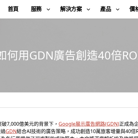
首頁
服務
解決方案
產品
價
何用GDN廣告創造40倍RO
破7,000億美元的背景下，
Google展示廣告網路
(
GDN
)
正成為
透過
GDN
結合AI技術的廣告策略，成功創造10萬旅客增量與40倍