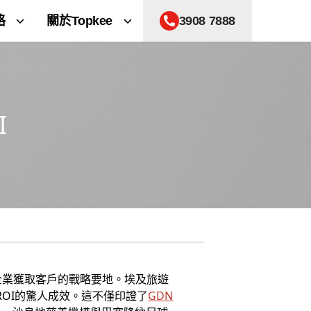
格
關於Topkee
3908 7888
I
企業獲取客戶的戰略要地。埃及旅遊
ROI的驚人成效。這不僅印證了
GDN