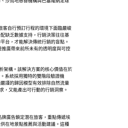
局、沙烏地慈善機構與巴塞隆納足球
今旅客自行預訂行程的環境下面臨嚴峻
分配缺乏數據支持，行銷決策往往基
的平台，才能解決傳統行銷的盲點。
遊推廣帶來前所未有的透明度與可控
的數據分析架構。該解決方案的核心價值在於
析。系統採用獨特的雙階段驗證機
種嚴謹的歸因模型有效排除自然流量
要求，又能產出可行動的行銷洞察。
品牌廣告鎖定潛在旅客，重點傳遞埃
提供在地景點推薦與活動建議。這種