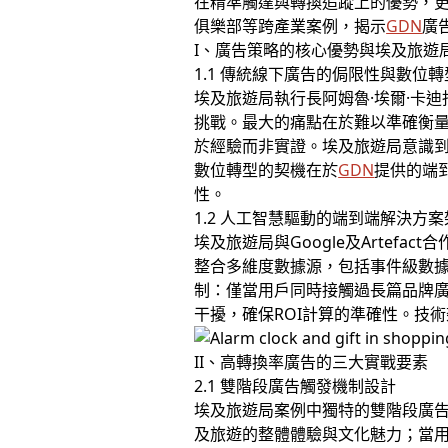
在精準觸達與轉換追蹤上的優勢，
俱樂部等跨產業案例，揭示
GDN
廣
I、廣告策略的核心優勢與埃及旅遊
1.1 傳統線下廣告的侷限性與數位
埃及旅遊局執行長阿姆魯·埃爾·卡
挑戰。最大的痛點在於難以準確衡
於經驗而非實證。埃及旅遊局意識
數位轉型的契機在於
GDN
提供的端
性。
1.2 人工智慧驅動的端到端解決方
埃及旅遊局與Google及Artefa
整合多維度數據源，包括事件級數據
制：僅當用戶同時接觸過長篇品牌
干擾，確保ROI計算的準確性。技
II、高轉換率廣告的三大實戰要素
2.1 雙階段廣告觸發機制設計
埃及旅遊局案例中獨特的雙階段廣
及旅遊的整體體驗與文化魅力；當