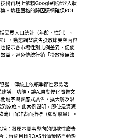
術實現上依賴Google帳號登入狀
換。這種嚴格的歸因邏輯確保ROI
度包括受眾人口統計（年齡、性別）、
2天），動態調整廣告投放節奏與內容
板也揭示各市場性別比例差異，促使
佳效益，避免傳統行銷「投放後無法
照護，傳統上依賴季節性募款活
建議」功能，讓AI自動優化廣告文
配關鍵字與響應式廣告，擴大觸及潛
兒找到家庭。此案例證明，即使是資源
捐款流）而非表面指標（如點擊量）。
包括：將原本賽事導向的間歇性廣告
合；實施目標ROAS出價策略自動鎖