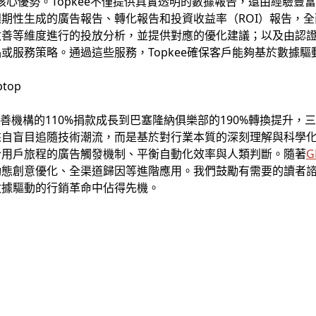
一核心優勢。Topkee不僅提供真實透明的數據報告，還由經驗
期性生成的廣告報告、轉化報告和投資收益率（ROI）報告，
改善等維度進行的投放分析，並提供對應的優化建議；以及由認
或服務策略。通過這些服務，Topkee確保客戶能夠基於數據
慈善機構的110%捐款成長到巴塞隆納俱樂部的190%轉換提升，
來自盲目追隨技術潮流，而是基於對行業本質的深刻理解與科學
合用戶旅程的廣告觸發機制、平衡自動化效率與人類判斷。隨著
G
動態創意優化、全渠道歸因等進階應用。我們鼓勵有需要的讀者
數據驅動的行銷革命中佔得先機。