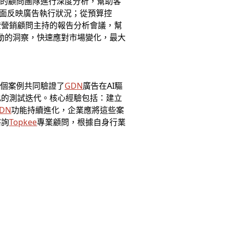
豐富的顧問團隊進行深度分析，幫助客
全面反映廣告執行狀況；從預算控
證營銷顧問主持的報告分析會議，幫
驅動的洞察，快速應對市場變化，最大
三個案例共同驗證了
GDN
廣告在AI驅
化的測試迭代。核心經驗包括：建立
DN
功能持續進化，企業應將這些案
諮詢
Topkee
專業顧問，根據自身行業