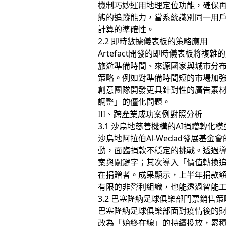
機制巧妙運用地理定位功能，確保再
態的追蹤能力，當系統識別同一用戶
計算的準確性。
2.2 即時數據儀表板的策略應用
Artefact開發的即時儀表板
旅遊準備時間、來源國家與城市分布
策略。例如對準備時間短的市場加
創意團隊開發更具針對性的廣告素
調整」的僵化問題。
III、跨產業成功案例對照分析
3.1 沙烏地慈善機構的AI捐贈轉化模
沙烏地阿拉伯Al-Wedad發展基金
動，面臨捐款不穩定的挑戰。透過導
案與關鍵字；其次導入「價值轉換
在捐贈者。成果顯示，上半年捐款額成
有限的非營利組織，也能透過智能工
3.2 巴塞隆納足球俱樂部門票銷售策
巴塞隆納足球俱樂部面對疫情後的
改為「始終在線」的持續投放，累積