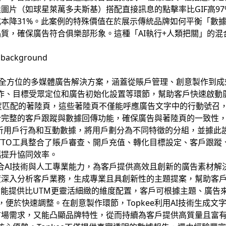
圖片（如球星萊萬多夫斯基）搭配直接訊息的點擊率比GIF高9
轉換成本降31%。此案例的特殊價值在於展示傳統品牌如何平衡「
質，確保廣告符合俱樂部形象。這種「AI執行+人類把關」的
全方位的多媒體廣告解決方案，涵蓋從賬戶管理、創意製作到成
製作、目標受眾定位和廣告初始化設置等環節，幫助客戶快速啟動廣
高度匹配的著陸頁，這些著陸頁不僅能呼應廣告文字中的行動號召
合完整的客戶跟蹤與數據回傳功能，確保廣告與著陸頁的一致性
追蹤分析用戶行為和互動數據，將用戶劃分為不同特徵的分組，並據
e的TTO工具整合了賬戶審查、開戶充值、轉化目標設定、客戶跟
幅提升協同效率。
結合AI技術與人工專業能力，為客戶提供高效且創新的廣告素材解決
度深入分析客戶業務，生成專業且具創新性的主題提案，幫助客
設置功能提供比UTM更靈活細緻的維度配置，客戶可根據主題、廣
，便於快速調整。在創意製作環節，Topkee利用AI技術生成
市場需求，又能凸顯品牌特性，從而持續為客戶提供高質量且富