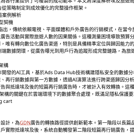
更為各行業提供了可複製的成功範本。本文將深度解析埃及旅遊
告從策略制定到成效優化的完整操作框架。
局案例解析
轉型契機
迪指出，傳統依賴電視、平面媒體和戶外廣告的行銷模式，在當
量廣告活動與實際旅遊人數的因果關係。這種測量困境導致預算
到，唯有轉向數位化廣告渠道，特別是具備精準定位與歸因能力
到端數據閉環，從廣告曝光到用戶行為追蹤形成完整鏈路，為旅
案架構
ct合作開發的AI工具，基於Ads Data Hub技術構建隱私安全
、再行銷數據與第一方數據，透過AI演算法進行跨渠道歸因分
廣告與抵達埃及後的短篇再行銷廣告時，才被計入有效轉換。這
術架構的關鍵在於雲端環境下的數據聚合處理，既滿足隱私保護
告設計，為
GDN
廣告的轉換路徑提供創新範本。第一階段以長篇
用戶實際抵達埃及後，系統自動觸發第二階段短篇再行銷廣告，