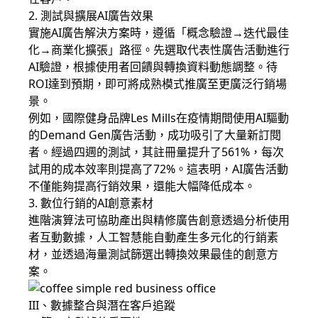
2. 測試與擴展AI廣告效果
實施AI廣告解決方案時，遵循「概念驗證→迭代最佳
化→商業化擴張」路徑。先選取代表性廣告活動進行
AI驗證，根據使用者回饋與轉換資料動態調整。待
ROI達到預期，即可將成熟模式推廣至更廣泛行銷場
景。
例如，國際健身品牌Les Mills在疫情期間使用AI驅動
的Demand Gen廣告活動，成功吸引了大量新訂閱
者。經過四週的測試，其註冊量提升了561%，每次
試用的成本效率則提高了72%。這表明，AI廣告活動
不僅能夠提高行銷效果，還能大幅降低成本。
3. 數位行銷的AI創意素材
進階演算法可協助產出與精修廣告創意透過分析使用
者互動數據，人工智慧能自動產生多元化的行銷素
材，並透過海量測試篩選出轉換效果最佳的創意方
案。
III、數據整合與潛在客戶追蹤