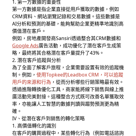
1. 第一方數據的重要性
第一方數據是指企業直接從用戶獲取的數據，例如
CRM資料、網站瀏覽記錄和交易數據。這些數據是
AI分析和預測的基礎，能夠幫助企業更精準地識別高
價值潛在客戶。
例如，房地產開發商Sansiri透過整合其CRM數據和
Google Ads
廣告活動，成功優化了潛在客戶生成策
略，最終將其合格潛在客戶量提升了43%。
2. 潛在客戶追蹤與分析
為了全面了解客戶旅程，企業需要設置有效的追蹤機
制。例如，
使用Topkee的Leadbox CRM，可以追蹤
用戶的來源和行為
，從而分析哪些行銷策略最有效
。
透過進階轉換優化工具，商家能將線下銷售與線上推
廣活動完美對接。這種整合方式既可改善名單獲取效
率，亦能讓人工智慧的數據判讀與趨勢預測更為精
確。
IV、從潛在客戶到銷售的轉化策略
1. 高價值轉化的識別
在客戶的購買過程中，某些轉化行為（例如電話諮詢