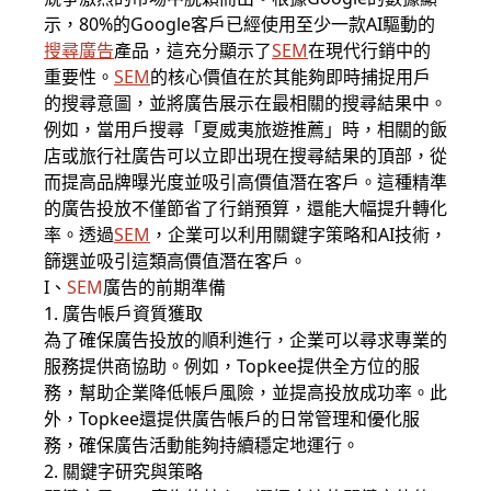
示，80%的Google客戶已經使用至少一款AI驅動的
搜尋廣告
產品，這充分顯示了
SEM
在現代行銷中的
重要性。
SEM
的核心價值在於其能夠即時捕捉用戶
的搜尋意圖，並將
廣告
展示在最相關的搜尋結果中。
例如，當用戶搜尋「夏威夷旅遊推薦」時，相關的飯
店或旅行社
廣告
可以立即出現在搜尋結果的頂部，從
而提高品牌曝光度並吸引高價值潛在客戶。這種精準
的
廣告
投放不僅節省了行銷預算，還能大幅提升轉化
率。透過
SEM
，企業可以利用關鍵字策略和AI技術，
篩選並吸引這類高價值潛在客戶。
I、
SEM
廣告的前期準備
1.
廣告
帳戶資質獲取
為了確保廣告投放的順利進行，企業可以尋求專業的
服務提供商協助。例如，Topkee提供全方位的服
務，幫助企業降低帳戶風險，並提高投放成功率。此
外，Topkee還提供廣告帳戶的日常管理和優化服
務，確保廣告活動能夠持續穩定地運行。
2. 關鍵字研究與策略