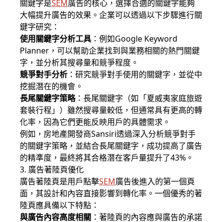
關鍵字是
SEM
廣告的核心，選擇合適的關鍵字能夠
大幅提升
廣告
的效果。企業可以透過以下步驟進行關
鍵字研究：
使用關鍵字分析工具
：例如Google Keyword
Planner，可以幫助企業找到與業務相關的熱門關鍵
字，並分析其搜尋量和競爭程度。
競爭對手分析
：研究競爭對手使用的關鍵字，並從中
挖掘潛在的機會。
長尾關鍵字策略
：長尾關鍵字（如「夏威夷家庭旅遊
套裝行程」）雖然搜尋量較低，但通常具有更高的轉
化率，因為它們更能反映用戶的具體需求。
例如，房地產開發商Sansiri透過深入分析競爭對手
的關鍵字策略，並結合長尾關鍵字，成功提高了廣告
的精準度，最終將其合格潛在客戶量提升了43%。
3. 廣告著陸頁優化
廣告著陸頁是用戶點擊
SEM
廣告後進入的第一個頁
面，其設計和內容直接影響到轉化率。一個優秀的著
陸頁應具備以下特點：
與廣告內容高度相關
：著陸頁的內容應與廣告的承諾