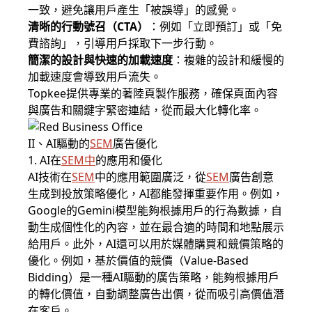
一致，避免讓用戶產生「被誤導」的感覺。
清晰的行動號召（CTA）
：例如「立即預訂」或「免
費諮詢」，引導用戶採取下一步行動。
簡潔的設計與快速的加載速度
：複雜的設計和緩慢的
加載速度會導致用戶流失。
Topkee提供專業的著陸頁製作服務，確保頁面內容
與廣告和關鍵字緊密連結，從而最大化轉化率。
II、AI驅動的
SEM
廣告優化
1. AI在
SEM中
的應用和優化
AI技術在
SEM
中的應用範圍廣泛，從
SEM
廣告創意
生成到投放策略優化，AI都能發揮重要作用。例如，
Google的Gemini模型能夠根據用戶的行為數據，自
動生成個性化的內容，並在最合適的時間和地點展示
給用戶。此外，AI還可以用於媒體購買和競價策略的
優化。例如，基於價值的競價（Value-Based
Bidding）是一種AI驅動的廣告策略，能夠根據用戶
的轉化價值，自動調整廣告出價，從而吸引高價值潛
在客戶。