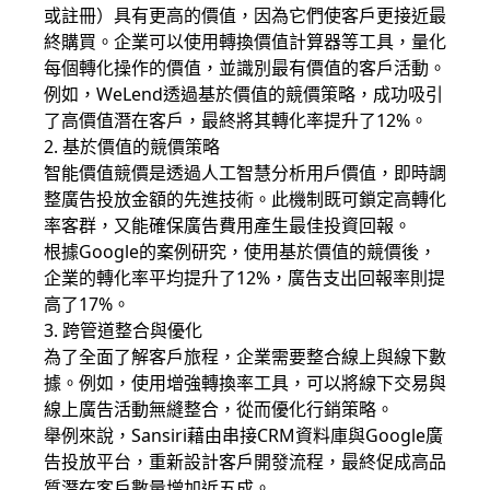
或註冊）具有更高的價值，因為它們使客戶更接近最
終購買。企業可以使用轉換價值計算器等工具，量化
每個轉化操作的價值，並識別最有價值的客戶活動。
例如，WeLend透過基於價值的競價策略，成功吸引
了高價值潛在客戶，最終將其轉化率提升了12%。
2. 基於價值的競價策略
智能價值競價是透過人工智慧分析用戶價值，即時調
整廣告投放金額的先進技術。此機制既可鎖定高轉化
率客群，又能確保廣告費用產生最佳投資回報。
根據Google的案例研究，使用基於價值的競價後，
企業的轉化率平均提升了12%，廣告支出回報率則提
高了17%。
3. 跨管道整合與優化
為了全面了解客戶旅程，企業需要整合線上與線下數
據。例如，使用增強轉換率工具，可以將線下交易與
線上廣告活動無縫整合，從而優化行銷策略。
舉例來說，Sansiri藉由串接CRM資料庫與Google廣
告投放平台，重新設計客戶開發流程，最終促成高品
質潛在客戶數量增加近五成。