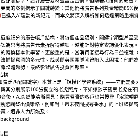
匹配關鍵字、設計廣告素材並設定出價。但隨著AI技術的成熟
芙蘭的案例揭示了關鍵轉變：當他們將廣告系列數量精簡85%後
M
已進入AI驅動的新紀元，而本文將深入解析如何透過策略重構
立極度細分的廣告帳戶結構，將每個產品類別、關鍵字類型甚至
—認為只有將廣告元素拆解得越細，越能針對特定查詢優化表現
夠的轉換樣本供學習。更嚴重的是，當消費者搜尋行為日益複雜
無法捕捉意圖的多元性。絲芙蘭英國團隊就曾陷入此困境：他們
辨識整體趨勢，最終影響廣告投資回報率。
戶結構
慧出價和廣泛匹配關鍵字）本質上是「規模化學習系統」——它們需
與其分別展示100張獨立的老虎照片，不如讓孩子觀察老虎在
整合後，AI突然能清晰看見：購買唇膏的客戶也常搜尋「定妝噴
能動態調整出價策略，例如對「週末夜間搜尋香水」的上班族提
決策，遠非人力所能及。
鍵指標