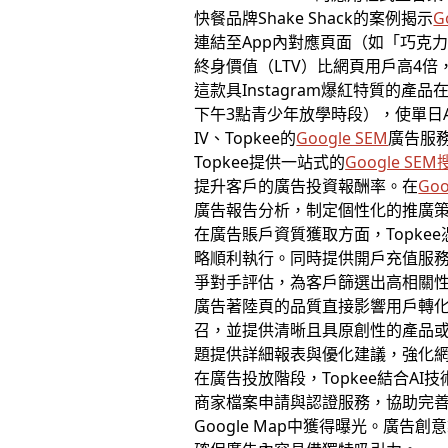
快餐品牌Shake Shack的案例揭示
G
連結至App內對應頁面（如「巧克力奶
終身價值（LTV）比網頁用戶高4倍
這款具Instagram爆紅特質的
下午3點青少年放學時段），使單日
IV、Topkee的
Google SEM
廣告服
Topkee提供一站式的
Google SEM
提升客戶的廣告投資報酬率。在
Goo
廣告報告分析，制定個性化的推廣
在廣告賬戶資質獲取方面，Topke
略順利執行。同時提供開戶充值服務
爭對手評估，為客戶篩選出高相關
廣告著陸頁的品質直接影響用戶轉化
召，並提供清晰且具原創性的產品或
題提供詳細報表與優化建議，強化
在廣告投放階段，Topkee結合AI
商家檔案申請與認證服務，協助完
Google Map中獲得曝光。廣