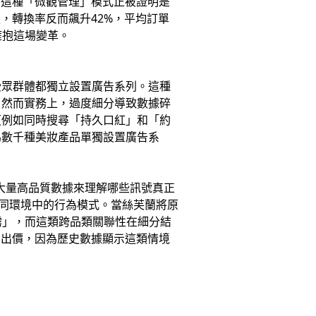
，這種「微觀管理」模式正被證明是
，轉換率反而飆升42%，平均訂單
擁抱這場變革。
受眾群體都獨立設置廣告系列。這種
。然而實務上，過度細分導致數據碎
（例如同時搜尋「持久口紅」和「約
為數千種美妝產品單獨設置廣告系
要大量高品質數據來理解哪些訊號真正
不同環境中的行為模式。當絲芙蘭將原
霧」，而這類跨品類關聯性在細分結
高出價，因為歷史數據顯示這類情境