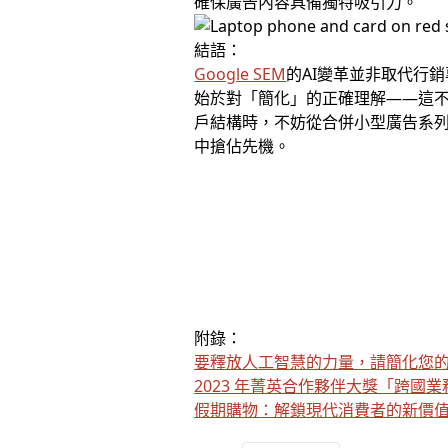
確保廣告內容具備獨特吸引力。
結語：
Google SEM
的AI變革並非取代行
始於對「簡化」的正確理解——這不
戶結構時，不妨從合併小型廣告系列
中搶佔先機。
附錄：
要釋放人工智慧的力量，請簡化您
202​3 ​年​菁英​合作​夥伴​大獎​「跨國​業
假期購物：解鎖現代消費者的新價