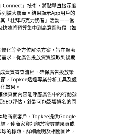
 Connect」技術，將點擊直接深度
告系列擴大覆蓋。結果顯示App用戶的
是其「杜拜巧克力奶昔」活動——當
讓AI快速將預算集中到高意圖時段（如
站優化等全方位解決方案，旨在顯著
業務需求，從廣告投放資質獲取到後期
戶完成資質審查流程，確保廣告投放策
，Topkee透過專業分析工具及競
轉化效果。
，確保頁面內容能呼應廣告中的行動號
面SEO評估，針對可能影響排名的問
家客戶，Topkee提供Google
連結，使商家資訊能於搜尋結果頁或
吸引眼球的標題、詳細說明及相關圖片，