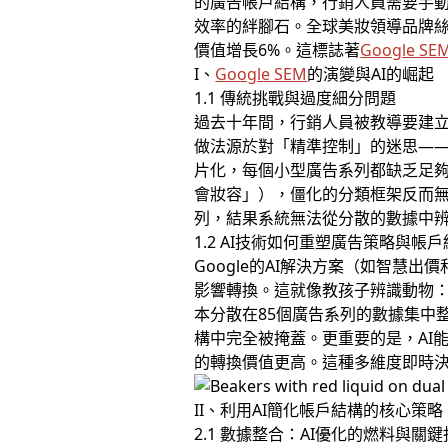
的廣告帳戶結構，行銷人員需要手動
效率的絆腳石。全球美妝領導品牌絲
價值增長6%。這標誌著
Google SE
I、
Google SEM
的演變與AI的崛起
1.1 傳統挑戰與過度細分問題
過去十年間，行銷人員被教導要建
做法源於對「精準控制」的迷思—
片化，每個小型廣告系列都缺乏足
會妝容」），僵化的分類框架反而
列，結果系統無法從分散的數據中
1.2 AI技術如何重塑廣告策略與帳
Google的AI解決方案（如智
影響轉換。這就像教孩子辨識動物：
本分散在85個廣告系列的數據集中
構中完全被掩蓋。更重要的是，AI
的轉換價值更高。這種多維度即時
II、利用AI簡化帳戶結構的核心策略
2.1 數據整合：AI優化的燃料與關