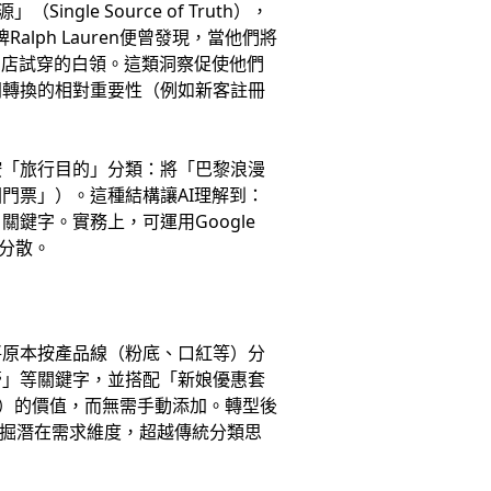
e Source of Truth），
lph Lauren便曾發現，當他們將
到店試穿的白領。這類洞察促使他們
同轉換的相對重要性（例如新客註冊
按「旅行目的」分類：將「巴黎浪漫
門票」）。這種結構讓AI理解到：
鍵字。實務上，可運用Google
分散。
將原本按產品線（粉底、口紅等）分
膏」等關鍵字，並搭配「新娘優惠套
」）的價值，而無需手動添加。轉型後
發掘潛在需求維度，超越傳統分類思