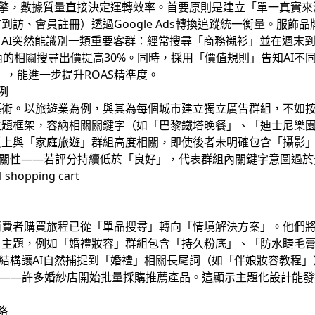
，數據質量直接決定運轉效率。首要原則是建立「單一真實來源」（Singl
、會員註冊）透過Google Ads轉換追蹤統一衡量。服飾品牌Ra
，AI突然能識別一類重要客群：經常搜尋「商務襯衫」並在週末
內的相關搜尋出價提高30%。同時，採用「價值規則」告知AI不
0），能進一步提升ROAS精準度。
例
藝術。以旅遊業為例，與其為每個城市建立獨立廣告群組，不如
題框架，容納相關關鍵字（如「巴黎鐵塔晚餐」、「迪士尼樂園
上與「家庭旅遊」群組高度相關，即使後者未明確包含「攝影」關
相關性——若評分持續低於「良好」，代表群組內關鍵字意圖過於
消費者購買旅程已從「單品搜尋」轉向「情境解決方案」。他們
」主題，例如「婚禮妝容」群組包含「持久粉底」、「防水睫毛
結構讓AI自然捕捉到「婚禮」相關長尾詞（如「伴娘妝容教程
會——許多婚紗店開始批量採購推薦產品。這顯示主題化設計能
策略