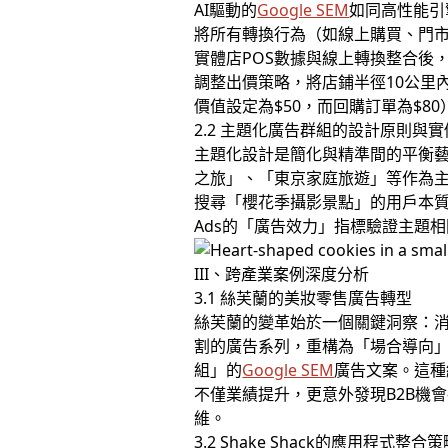
AI驅動的
Google SEM
如同高性能引擎
將所有轉換行為（如線上購買、門市到訪
實體店POS數據與線上轉換整合後
調整出價策略，將店鋪半徑10公里
價值設定為$50，而回購訂單為$8
2.2 主題化廣告群組的設計原則與實
主題化設計是簡化與精準間的平衡
之旅」、「東京家庭旅遊」等作為主
搜尋「櫻花季攝影景點」的用戶本質
Ads的「廣告效力」指標驗證主題
III、跨產業案例深度分析
3.1 絲芙蘭的美妝零售廣告轉型
絲芙蘭的變革始於一個關鍵洞察：
割的廣告系列，重構為「場合導向
組」的
Google SEM
廣告文案。這種
不僅業績提升，更意外發現B2B機
維。
3.2 Shake Shack的應用程式整合