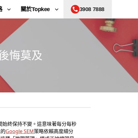
格
關於Topkee
3908 7888
會後悔莫及
年間始終保持不變。這意味著每分每秒
統的
Google SEM
策略依賴高度細分