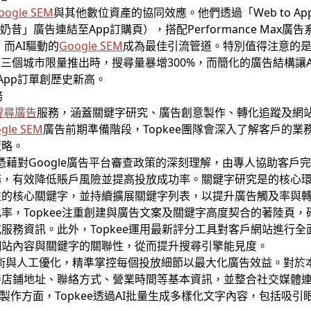
oogle SEM
與其他數位資產的協同效應。他們透過「Web to App
昔」廣告連結至App訂購頁），搭配Performance Max廣
，而AI驅動的
Google SEM
成為最佳引流管道。特別值得注意的
產品在三個城市限量推出時，搜尋量暴增300%，而簡化的廣告結構
App訂單創歷史新高。
務
搜尋廣告
服務，涵蓋關鍵字研究、廣告創意製作、轉化追蹤及網
gle SEM
廣告前期準備階段，Topkee團隊會深入了解客戶的
策略。
e憑藉對Google廣告平台審查政策的深刻理解，由專人協助客
，有效降低賬戶風險並提高投放成功率。關鍵字研究是的核心環節
性的核心關鍵字，並持續擴展關鍵字列表，以提升廣告觸及率與
率，Topkee注重創建與廣告文案及關鍵字高度契合的著陸頁
服務資訊。此外，Topkee運用最新評分工具對客戶網站進行全
網站內容與關鍵字的關聯性，從而提升搜尋引擎能見度。
技術與人工優化，精準掌控每個投放細節以最大化廣告效益。對於本地商
善店鋪地址、聯絡方式、營業時間等基本資訊，並整合社交媒體
告創意製作方面，Topkee透過AI批量生成多樣化文字內容，包括