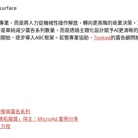
銷專業，而是將人力從機械性操作解放，轉向更高階的商業決策
是單純減少廣告系列數量，而是透過主題化設計賦予AI更清晰
開始，逐步導入ABC框架。若需專業協助，
Topkee
的廣告顧問
的搜尋廣告系列
務​拓​展獎」​得主：​MicroAd ​案​例​分享
值方程