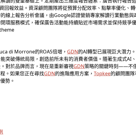
業解讀的雙重基礎上。定期產出三維度報告體系：廣告執行報告
投資回報效益。資深顧問團隊將從預算分配效率、點擊率優化、
的線上報告分析會議，由Google認證營銷專家解讀行業動態
的閉環服務模式，確保廣告活動能持續貼近市場需求並保持競爭
a di Morrone的ROAS倍增，
GDN
的AI轉型已展現巨大潛力
能突破傳統局限，創造前所未有的消費者價值。隨著生成式AI
紐。對於品牌而言，現在是重新審視
GDN
策略的關鍵時刻——不
流程。如果您正在尋找
GDN
的進階應用方案，
Topkee
的顧問團隊
爭優勢。
例