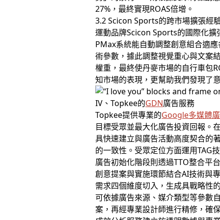
27%，最終實現ROAS倍增。
3.2 Scicon Sports的跨市場擴張經
運動品牌Scicon Sports的國際化
PMax系統能自動調整創意組合適
術參數，據此調整視覺重心與文案
權重，最終使丹麥市場的自行車包ROAS達
知市場的表現，更幫助我們發現了
IV、Topkee的
GDN
廣告服務
Topkee提供專業的
Google多媒體
目標受眾並最大化廣告投資回報。在
具快速建立與廣告活動高度契合的
的一致性。受眾定位方面運用TAG
廣告初始化階段則透過TTO整合平
創意提案與實施環節結合AI技術與
需求四個維度切入，生成具戰略性的
可依據廣告來源、媒介類型等參數自
案，再經專業設計師進行精修，確