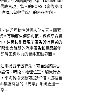
確定性和高成長目標，Lululemon
最終實現了驚人的ROAS（廣告支出
，也預示著數位廣告的未來方向。
遞，缺乏互動性與個人化元素。隨著
t設計的語音互動廣告便是典範，透過語音轉
動作。這種技術實現了廣告與消費者的
型，開發出會說話的汽車廣告和農曆新年
與即時回應能力的智能互動界面。
式運用機器學習算法，可自動將廣告
用戶設備、時段、地理位置、瀏覽行為
後，平均轉換次數可提升2倍。這種自
ish集團開發的「光學」系統更進一
洞察。