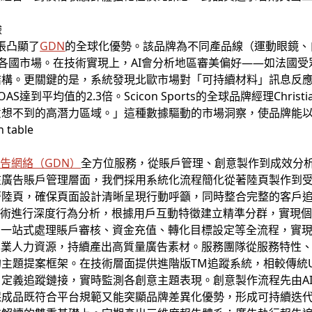
驗
擴張凸顯了
GDN
的全球化優勢。該品牌為不同產品線（運動眼鏡、
應各國市場。在技術實現上，AI會分析地區審美偏好——如法國
結構。更關鍵的是，系統發現北歐市場對「可持續材料」訊息反
到平均值的2.3倍。Scicon Sports的全球品牌經理Christi
意想不到的高潛力區域。」這種數據驅動的市場洞察，使品牌能
廣告
網絡（
GDN
）
全方位服務，從賬戶管理、創意製作到成效分
廣告賬戶管理層面，我們採用系統化流程簡化從著陸頁製作到受眾
著陸頁，確保頁面設計清晰呈現行動呼籲，同時整合完整的客戶
技術進行深度行為分析，根據用戶互動特徵建立精準分群，實現
台一站式處理賬戶審核、資金充值、轉化目標設定等全流程，實
專業人力資源，持續產出高質量廣告素材。服務團隊從服務特性
主題提案框架。在技術層面提供進階版TM追蹤系統，相較傳統
定義追蹤鏈接，實時監測各創意主題表現。創意製作流程先由A
保成品既符合平台規範又能突顯品牌差異化優勢，形成可持續迭