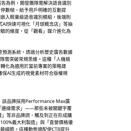
動廣告為例，開發團隊需解決語音識別
暫停數幀，給予用戶明確的互動提
端嵌入輕量級語音識別模組，後端則
生成式AI快速可視化「月球概念店」等抽
體驗的維度，從「觀看」媒介進化為
套創意預測系統，透過分析歷史廣告數據
團隊需突破常規思維。這種「人機競
察轉化為適用於當前專案的策略建
，確保AI生成的視覺素材符合版權規
採用Performance Max廣
現「邊緣需求」——那些未被關鍵字覆
鞋」等非品牌詞，觸及到正在形成購
100%義大利製造」與「直營價格優
藝細節。這種動態適配使CTR提升