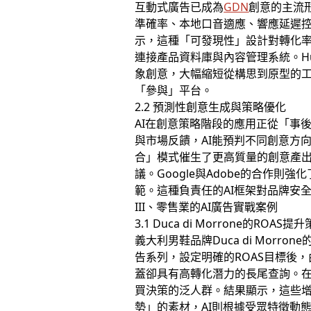
互動式廣告已成為
GDN
創意的主流形
準確率、本地口音適應、響應延遲
示，這種「可發現性」設計對轉化
連接產品資料庫與內容管理系統。Hum
象創意，大幅縮短從構思到原型的
「參與」平台。
2.2 預測性創意生成與策略優化
AI在創意策略階段的應用正從「事後
與市場反饋，AI能預判不同創意方
合」模式催生了更高質量的創意產
議。Google與Adobe的合作則
範。這種負責任的AI框架對品牌安
III、零售業的AI廣告實戰案例
3.1 Duca di Morrone的ROAS提
義大利男鞋品牌Duca di Morron
告系列，設定明確的ROAS目標後
蓋卻具有高轉化潛力的長尾查詢。在
買決策的泛人群。結果顯示，這些增
勢」的素材，AI則根據受眾特徵動