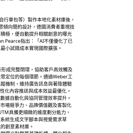
自行車包等）製作本地化素材庫後，
受眾傾向簡約設計，德國消費者重視技
應積極，便自動提升相關創意的曝光
an Pearce指出：「AI不僅優化了已
以最小試錯成本實現國際擴張。
析形成完整閉環，協助客戶高效觸及
定位的每個環節。通過Weber工
追蹤機制，維持廣告訊息與著陸體驗
個性化內容推送與成本效益最優化。
現數據自動化與協同管理效率提升。
、市場競爭力、品牌價值觀及客製化
UTM具備更細緻的維度劃分能力，
I系統生成文字腳本與視覺需求草
代的創意素材庫。