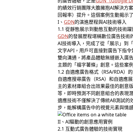
的廣告體驗，正是
GDN
（
Google D
的績效行銷團隊大膽擁抱AI解決方
回報率）提升。這個案例生動揭示
I、
GDN
的演進歷程與AI技術導入
1.1 從靜態展示到動態互動的技術躍
GDN
的發展歷程堪稱數位廣告技術
AI技術導入，完成了從「展示」到「對話
文字API，用戶可直接對廣告下指
雙向溝通，將產品體驗無縫嵌入廣告情
主題的「福字薯條」創意。這些案
1.2 自適應廣告格式（RSA/RDA
自適應搜尋廣告（RSA）和自適應展
主的素材庫組合出效果最佳的創意版
等，即時預測不同創意組合的表現潛
適應技術不僅解決了傳統AB測試的效
步，能解構廣告中的視覺元素與情
II、AI驅動的創意應用實例
2.1 互動式廣告體驗的技術實現