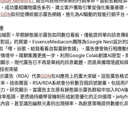
isplay Network
）
結合AI技術所帶來的行銷革命。面對宏觀經濟不
案，成功重組購物廣告系列、建立客戶獲取引擎並強化衡量基礎，
了
GDN
如何從傳統展示廣告網絡，進化為AI驅動的智能行銷平台
遷
的縮影。早期靜態展示廣告如同數位看板，僅能提供單向訊息傳
」的質變。EssenceMediacom團隊為Google Nes
令如「嘿，谷歌，給我看看自製薑餅食譜」，廣告便會執行相應
境中。陽獅集團更進一步，利用Google Colab創建AI原
例顯示，現代廣告已不再是單純的訊息載體，而是具備環境感知
）的技術突破
示廣告（RDA）代表
GDN
在AI應用上的重大突破。這些廣告格
本。技術層面，RSA/RDA系統會分析數百個訊號變量，包括
力。研究顯示，當廣告主在原有靜態展示廣告群組中加入RDA
率瓶頸，更透過持續學習機制形成創意優化的正向循環。Jellyf
感內容，甚至識別幽默元素的出現頻率，為創意策略提供數據化