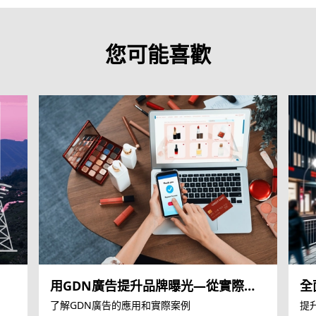
您可能喜歡
用GDN廣告提升品牌曝光—從實際案
全
例看效果
了解GDN廣告的應用和實際案例
提