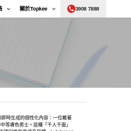
格
關於Topkee
3908 7888
是AI即時生成的個性化內容：一位戴著
的中等膚色男士。這種「千人千面」