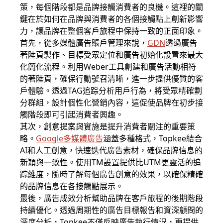
策，每個階段都是品牌接觸消費者的良機。這裡的關
鍵在於如何在品牌與消費者的各個接觸點上創新影響
力，讓品牌在整個客戶旅程中保持一致的正面印象。
首先，從多媒體廣告賬戶管理來說，
GDN
透過廣告
著陸頁製作、目標受眾定位和廣告初始化設置來最大
化簡化流程。利用Weber工具創建和廣告活動相符
的著陸頁，確保行動號召清晰，進一步提供優質的客
戶體驗。透過TAG追踪分析用戶行為，將受眾精確劃
分群組，設計個性化營銷內容，這促使品牌在初步接
觸階段即可引起消費者興趣。
其次，創意提案與實施是提升消費者關注的重要策
略。
Google多媒體廣告
涵蓋多種格式，Topkee結合
AI和人工創意，快速迭代廣告素材，確保品牌信息的
新穎與一致性。使用TM設置提供比UTM更靈活的追
踪維度，隨時了解每個廣告創意的效果，以確保精確
的品牌信息在各接觸點展示。
最後，廣告成效分析幫助品牌在客戶旅程的後期階段
持續優化。透過周期性的廣告目標報告和資深顧問的
深度分析，Topkee不僅反映廣告執行情況，更提供