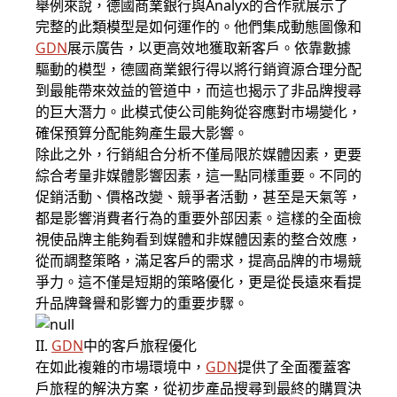
舉例來說，德國商業銀行與Analyx的合作就展示了
完整的此類模型是如何運作的。他們集成動態圖像和
GDN
展示廣告，以更高效地獲取新客戶。依靠數據
驅動的模型，德國商業銀行得以將行銷資源合理分配
到最能帶來效益的管道中，而這也揭示了非品牌搜尋
的巨大潛力。此模式使公司能夠從容應對市場變化，
確保預算分配能夠產生最大影響。
除此之外，行銷組合分析不僅局限於媒體因素，更要
綜合考量非媒體影響因素，這一點同樣重要。不同的
促銷活動、價格改變、競爭者活動，甚至是天氣等，
都是影響消費者行為的重要外部因素。這樣的全面檢
視使品牌主能夠看到媒體和非媒體因素的整合效應，
從而調整策略，滿足客戶的需求，提高品牌的市場競
爭力。這不僅是短期的策略優化，更是從長遠來看提
升品牌聲譽和影響力的重要步驟。
II.
GDN
中的客戶旅程優化
在如此複雜的市場環境中，
GDN
提供了全面覆蓋客
戶旅程的解決方案，從初步產品搜尋到最終的購買決