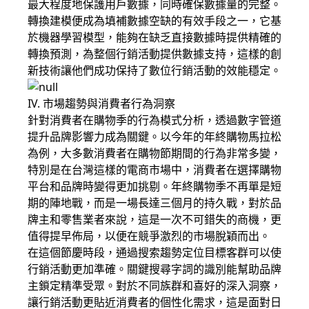
最大程度地保護用戶數據，同時確保數據量的完整。
轉換建模便成為填補數據空缺的有效手段之一，它基
於機器學習模型，能夠在缺乏直接數據時提供精確的
轉換預測，為整個行銷活動提供數據支持，這樣的創
新技術讓他們成功保持了數位行銷活動的效能穩定。
IV. 市場趨勢與消費者行為洞察
針對消費者在購物季的行為模式分析，透過數字管道
提升品牌影響力成為關鍵。以今年的年終購物馬拉松
為例，大多數消費者在購物節期間的行為非常多變，
特別是在台灣這樣的電商市場中，消費者在選擇購物
平台和品牌時變得更加挑剔。年終購物季不再單是短
期的陣地戰，而是一場長達三個月的持久戰，對於品
牌主和零售業者來說，這是一次不可錯失的商機，更
值得提早佈局，以便在競爭激烈的市場脫穎而出。
在這個節慶時段，通過搜索趨勢定位目標客群可以使
行銷活動更加準確。關鍵搜尋字詞的識別能幫助品牌
主鎖定精準受眾。對於不同族群和喜好的深入洞察，
讓行銷活動更貼近消費者的個性化需求，這是面對日