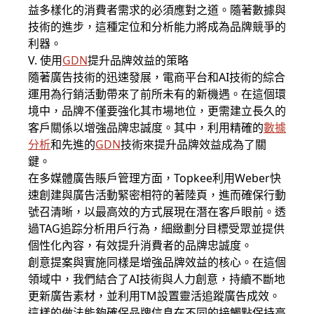
益多樣化的消費者需求的必須應對之道。隨著數據與
技術的進步，這種定位和分析能力將成為品牌競爭的
利器。
V. 使用
GDN
提升品牌效益的策略
隨著廣告技術的迅速發展，電商平台和AI技術的綜合
運用為行銷活動帶來了前所未有的新機遇。在這個環
境中，品牌不僅要強化其市場地位，更需建立長久的
客戶關係以增強品牌忠誠度。其中，利用精確的
數據
分析
和先進的
GDN
技術來提升品牌效益成為了關
鍵。
在多媒體廣告賬戶管理方面，Topkee利用Weber快
速創建與廣告活動緊密相符的著陸頁，進而確保行動
號召清晰，以最高效的方式展現在潛在客戶眼前。透
過TAG追踪分析用戶行為，細緻劃分目標受眾並提供
個性化內容，有效提升消費者的品牌忠誠度。
創意提案與實施同樣是增強品牌效益的核心。在這個
領域中，我們結合了AI技術與人力創意，持續不斷地
更新廣告素材，並利用TM設置靈活追蹤廣告成效。
這樣的做法能夠確保品牌信息在不同的接觸點保持高