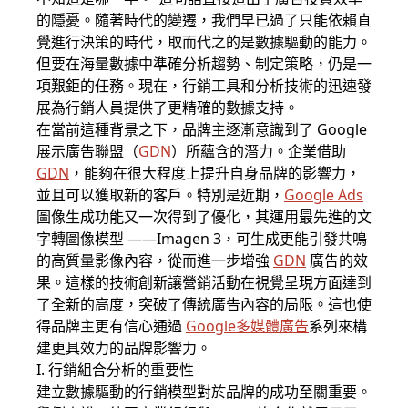
的隱憂。隨著時代的變遷，我們早已過了只能依賴直
覺進行決策的時代，取而代之的是數據驅動的能力。
但要在海量數據中準確分析趨勢、制定策略，仍是一
項艱鉅的任務。現在，行銷工具和分析技術的迅速發
展為行銷人員提供了更精確的數據支持。
在當前這種背景之下，品牌主逐漸意識到了 Google
展示廣告聯盟（
GDN
）所蘊含的潛力。企業借助
GDN
，能夠在很大程度上提升自身品牌的影響力，
並且可以獲取新的客戶。特別是近期，
Google Ads
圖像生成功能又一次得到了優化，其運用最先進的文
字轉圖像模型 ——Imagen 3，可生成更能引發共鳴
的高質量影像內容，從而進一步增強
GDN
廣告的效
果。這樣的技術創新讓營銷活動在視覺呈現方面達到
了全新的高度，突破了傳統廣告內容的局限。這也使
得品牌主更有信心通過
Google多媒體廣告
系列來構
建更具效力的品牌影響力。
I. 行銷組合分析的重要性
建立數據驅動的行銷模型對於品牌的成功至關重要。