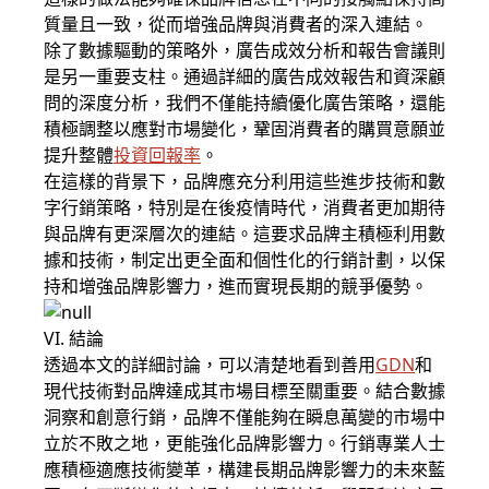
質量且一致，從而增強品牌與消費者的深入連結。
除了數據驅動的策略外，廣告成效分析和報告會議則
是另一重要支柱。通過詳細的廣告成效報告和資深顧
問的深度分析，我們不僅能持續優化廣告策略，還能
積極調整以應對市場變化，鞏固消費者的購買意願並
提升整體
投資回報率
。
在這樣的背景下，品牌應充分利用這些進步技術和數
字行銷策略，特別是在後疫情時代，消費者更加期待
與品牌有更深層次的連結。這要求品牌主積極利用數
據和技術，制定出更全面和個性化的行銷計劃，以保
持和增強品牌影響力，進而實現長期的競爭優勢。
VI. 結論
透過本文的詳細討論，可以清楚地看到善用
GDN
和
現代技術對品牌達成其市場目標至關重要。結合數據
洞察和創意行銷，品牌不僅能夠在瞬息萬變的市場中
立於不敗之地，更能強化品牌影響力。行銷專業人士
應積極適應技術變革，構建長期品牌影響力的未來藍