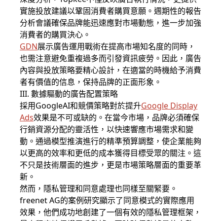
實施投放建議以鞏固消費者購買意願。週期性的報告
分析會議確保品牌能迅速應對市場動態，進一步加強
消費者的購買決心。
GDN
展示廣告運用戰術在提高市場知名度的同時，
也需注意避免重複過多而引發資訊疲勞。因此，廣告
內容與投放策略要精心設計，在適當的時機給予消費
者有價值的信息，保持品牌的正面形象。
III. 數據驅動的廣告配置策略
採用GoogleAI和競價策略對於提升
Google Display
Ads
效果是不可或缺的。在當今市場，品牌必須確保
行銷資源分配的靈活性，以快速響應市場需求和變
動。通過模型推演進行的精準預算調整，使企業能夠
以更高的效率和更低的成本獲得目標受眾的關注。這
不只是技術層面的進步，更是市場策略層面的重要革
新。
然而，隱私管理和同意處理也同樣至關緊要。
freenet AG的案例研究顯示了同意模式的實際應用
效果，他們成功地創建了一個有效的隱私管理框架，