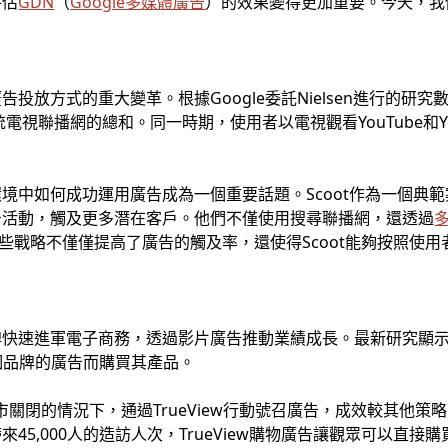
評估
GDN
（
Google多媒體廣告
）的效果變得更加重要。今天，我
放方式的重大變革。根據Google委託Nielsen進行的研究數據表
電視聯播網的總和。同一時期，使用者以電視觀看YouTube和Yo
中如何成功運用廣告成為一個重要話題。Scoot作為一個典範案例
告活動，觸及更多潛在客戶。他們不僅使用搜尋聯播網，還透過
這些戰略不僅僅提高了廣告的觸及率，還使得Scoot能夠按照使
牌快速進軍電子商務，透過影片廣告推動業績成長。最新研究顯
某個品牌的廣告而購買其產品。
s品牌在門市關閉的情況下，通過TrueView行動號召廣告，成效較其他
45,000人的造訪人次，TrueView購物廣告讓觀眾可以直