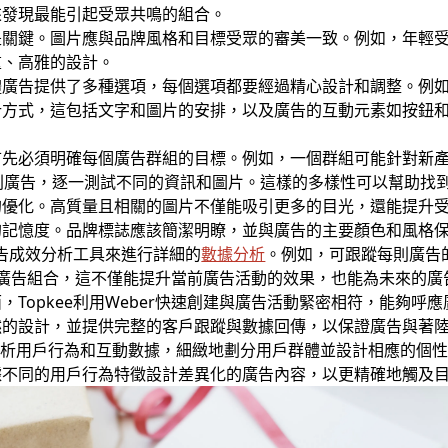
來發現最能引起受眾共鳴的組合。
是關鍵。圖片應與品牌風格和目標受眾的審美一致。例如，年輕
重、高雅的設計。
廣告提供了多種選項，每個選項都要經過精心設計和調整。例如
計方式，這包括文字和圖片的安排，以及廣告的互動元素如按鈕
首先必須明確每個廣告群組的目標。例如，一個群組可能針對新
則廣告，逐一測試不同的資訊和圖片。這樣的多樣性可以幫助找
的優化。高質量且相關的圖片不僅能吸引更多的目光，還能提升
的記憶度。品牌標誌應該簡潔明瞭，並與廣告的主要顏色和風格
廣告成效分析工具來進行詳細的
數據分析
。例如，可跟蹤每則廣告
的廣告組合，這不僅能提升當前廣告活動的效果，也能為未來的廣
Topkee利用Weber快速創建與廣告活動緊密相符，能夠呼
然的設計，並提供完整的客戶跟蹤與數據回傳，以保證廣告與著
分析用戶行為和互動數據，細緻地劃分用戶群體並設計相應的個
據不同的用戶行為特徵設計差異化的廣告內容，以更精確地觸及