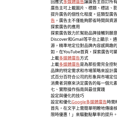
回應式
多媒體廣告
讓廣告主自訂所
廣告主可上載圖片、標題、標誌、影
提升廣告的個性化程度。這類型廣
告
，廣告主不僅能夠節省時間與資
探索廣告的應用
探索廣告致力於幫助品牌接觸到願意探
Discover和Gmail等平台上
源，精準地定位對品牌內容感興趣
如，在YouTube首頁，探索廣告可顯
上載
多媒體廣告
方式
上載
多媒體廣告
是為那些需完全控
品牌的特定需求和市場策略來設計
式百分百符合公司的形象與市場定
消費者洞察來決定廣告的每一個元
七、實際操作指南與最佳實踐
設定與優化的技巧
設定和優化
Google多媒體廣告
時需
首先，在文字上需簡單明瞭地傳達
限時優惠！」來驅動點擊率的提升