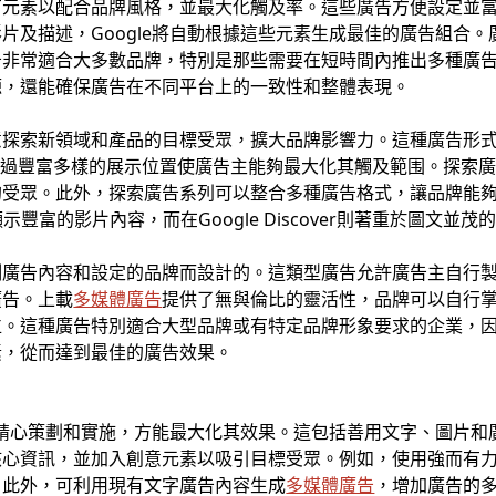
有元素以配合品牌風格，並最大化觸及率。這些廣告方便設定並
片及描述，Google將自動根據這些元素生成最佳的廣告組合
告非常適合大多數品牌，特別是那些需要在短時間內推出多種廣
源，還能確保廣告在不同平台上的一致性和整體表現。
索新領域和產品的目標受眾，擴大品牌影響力。這種廣告形式能在Yo
顯示，通過豐富多樣的展示位置使廣告主能夠最大化其觸及範围。探索廣
的受眾。此外，探索廣告系列可以整合多種廣告格式，讓品牌能
示豐富的影片內容，而在Google Discover則著重於圖文並
制廣告內容和設定的品牌而設計的。這類型廣告允許廣告主自行
廣告。上載
多媒體廣告
提供了無與倫比的靈活性，品牌可以自行
位。這種廣告特別適合大型品牌或有特定品牌形象要求的企業，
素，從而達到最佳的廣告效果。
精心策劃和實施，方能最大化其效果。這包括善用文字、圖片和
核心資訊，並加入創意元素以吸引目標受眾。例如，使用強而有
。此外，可利用現有文字廣告內容生成
多媒體廣告
，增加廣告的