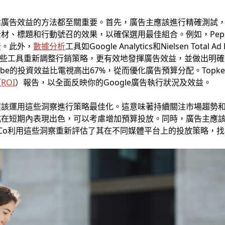
廣告效益的方法都至關重要。首先，廣告主應該進行精確測試，
材、標題和行動號召的效果，以確保選用最佳組合。例如，Peps
素。此外，
數據分析
工具如Google Analytics和Nielsen Tot
用這些工具重新調整行銷策略，更有效地發揮廣告效益，並做出明確的
ube的投資效益比電視高出67%，從而優化廣告預算分配。Top
（
ROI
）報告，以全面反映你的Google廣告執行狀況及效益。
應該運用這些洞察進行策略最佳化。這意味著持續關注市場趨勢
式在短期內表現出色，可以考慮增加預算投放。同時，廣告主應
siCo利用這些洞察重新評估了其在不同媒體平台上的投放策略，