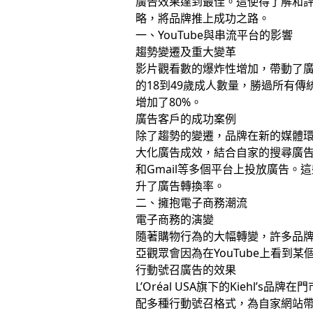
廣告效果達到最佳。這使得了解和
略，將品牌推上成功之路。
一、YouTube與串流平台的影響
趨勢變遷及重大變革
影片觀看數的爆炸性增加，帶動了廣告投
的18到49歲成人數量，勝過所有傳統
增加了80%。
廣告客戶的成功案例
除了趨勢的變遷，品牌在新的媒體環境
大化廣告成效，結合自家的搜尋廣
和Gmail等多個平台上投放廣告。
升了廣告轉換率。
二、擁抱電子商務潮流
電子商務的演變
隨著購物行為的大幅轉變，許多品
亞觀眾會因為在YouTube上看到
行動號召廣告的效果
L’Oréal USA旗下的Kiehl’
配多種行動號召格式，為自家網站帶來