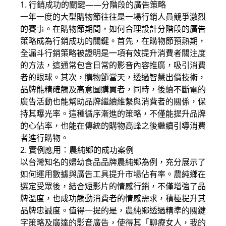
1. 行銷成功的關鍵——分階段的廣告策略
一年一度的大型購物節往往是一場行銷人員競爭激烈
的賽事。在購物節期間，如何合理設計分階段的廣告
策略成為行銷成功的關鍵。首先，在購物節預熱期，
全漏斗行銷策略被證明是一項有效提升消費者關注度
的方法，這通常包含日常的影音內容推廣，吸引消費
者的眼球。其次，購物節當天，透過智慧出價技術，
品牌能精確觸及高意圖購買者，同時，後續不斷電的
廣告活動也能幫助品牌繼續維繫與消費者的關係，保
持其曝光率。這種循序漸進的策略，不僅能提升品牌
的心佔率，也能在傳統的購物高峰之後繼續引導消費
者進行購物。
2. 實例應用：農純鄉的成功案例
以台灣知名的婦幼食品品牌農純鄉為例，充分展示了
如何運用數據與廣告工具提升市場佔有率。農純鄉在
選定受眾後，結合短影片的情感行銷，不僅增強了品
牌溫度，也成功觸動消費者的情感需求，積極提升其
品牌忠誠度。值得一提的是，農純鄉透過精準的關鍵
字策略及廣達的影音廣告，使得其「聊療女人，我的