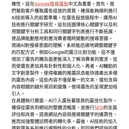
確性。這在
google搜尋廣告
中尤為重要。首先，我
們幫助客戶獲取廣告投放的資質，確保能夠順利進行
AI技術導入的前置準備。在廣告投放過程中，運用AI
技術進行關鍵字研究，這包括選擇核心關鍵字以及利
用關鍵字分析工具和同行關鍵字列表進行不斷拓展，
使品牌能動態地對應消費者隨時變動的搜尋意圖。
透過AI對搜尋意圖的理解，系統能迅速地調整關鍵字
的匹配方式，例如Google的廣泛比對功能，這不僅
增加了廣告的觸及面更能深入了解消費者的需求，從
而使廣告更加具有針對性和個人化。再者，AI輔助的
文字創意製作，使得複雜的推廣訊息能快速產出多樣
的廣告內容，這些內容不僅是單一的文本，還包含與
內容相關的額外資訊和圖像，使得廣告的呈現更加吸
引人。
在具體執行層面，AI介入廣告著陸頁的最佳化製作，
確保從廣告到網站的整體流暢度，並進行
SEO
的全面
評估和改善，提高網站內容與搜尋關鍵字的連貫性，
進而加強整體訪問者的轉化率。最後，AI技術的加入
還對廣告系列進行週期性的分析，如同我們提供的廣