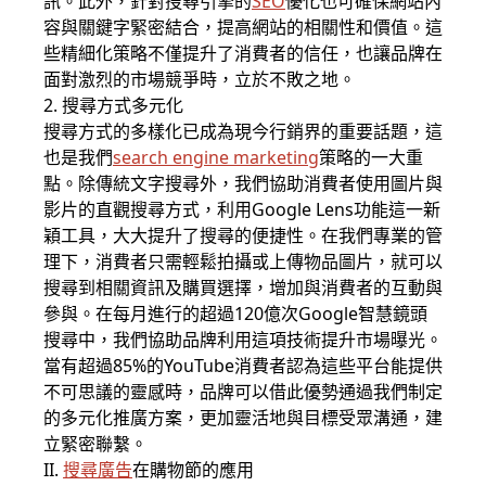
訊。此外，針對搜尋引擎的
SEO
優化也可確保網站內
容與關鍵字緊密結合，提高網站的相關性和價值。這
些精細化策略不僅提升了消費者的信任，也讓品牌在
面對激烈的市場競爭時，立於不敗之地。
2. 搜尋方式多元化
搜尋方式的多樣化已成為現今行銷界的重要話題，這
也是我們
search engine marketing
策略的一大重
點。除傳統文字搜尋外，我們協助消費者使用圖片與
影片的直觀搜尋方式，利用Google Lens功能這一新
穎工具，大大提升了搜尋的便捷性。在我們專業的管
理下，消費者只需輕鬆拍攝或上傳物品圖片，就可以
搜尋到相關資訊及購買選擇，增加與消費者的互動與
參與。在每月進行的超過120億次Google智慧鏡頭
搜尋中，我們協助品牌利用這項技術提升市場曝光。
當有超過85%的YouTube消費者認為這些平台能提供
不可思議的靈感時，品牌可以借此優勢通過我們制定
的多元化推廣方案，更加靈活地與目標受眾溝通，建
立緊密聯繫。
II.
搜尋廣告
在購物節的應用