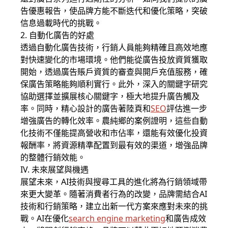
告優惠報告，使品牌方能不斷迭代和優化策略，突破
信息過載時代的挑戰。
2. 自動化廣告的好處
透過自動化廣告技術，行銷人員能夠精確且高效地應
對快速變化的市場環境。他們能從廣告投放資質獲取
開始，透過廣告賬戶資質的審查與開戶充值服務，確
保廣告策略能夠順利實行。此外，深入的關鍵字研究
協助選擇並擴展核心關鍵字，極大地提升廣告觸及
率。同時，精心設計的廣告著陸頁和
SEO
評估進一步
增強廣告的轉化效率。農純鄉的案例證明，這些自動
化技術不僅能提高營收和市佔率，還能有效優化投資
報酬率，將資源精準配置到最有效的渠道，增強品牌
的整體行銷效能。
IV. 未來展望與機遇
展望未來，AI技術與搜尋工具的進化將為行銷領域帶
來更大變革。隨著消費者行為的改變，品牌需結合AI
技術和行銷策略，建立出新一代方案來應對未來的挑
戰。AI在優化
search engine marketing
和廣告成效