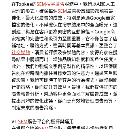
在Topkee的
SEM搜尋廣告
服務中，我們以AI和人工
管理的形式，確保每個
SEM
廣告投放細節都能被最
佳化，最大化廣告的成效。特別是通過Google商家
檔案的優化，不僅確保在搜尋結果中的全面曝光，還
創建了與潛在客戶更為緊密的互動途徑。Google商
家檔案的完整性和吸引力至關重要，它不僅包含了店
鋪地址、聯絡方式、營業時間等基本資訊，更整合了
社交媒體
、消費者評價及多媒體內容，使得商家在搜
尋結果中脫穎而出，增強品牌知名度和客戶信任度。
此外，我們也強調文字創意製作的精準性，以確保廣
告能在短時間內抓住目標受眾的注意力。通過客戶跟
蹤設置，我們可即時了解客戶的行為模式，調整相關
行銷策略，從而提升其效益。最後，我們提供詳盡的
廣告報告分析，幫助客戶更全面地了解廣告成效，並
提出具體的優化建議，從而更有效地管理廣告預算，
制定未來的廣告策略。
VI.
SEM
廣告平台的選擇與運用
在挑選合適的
SEM
平台時，需要根據市場特性和目