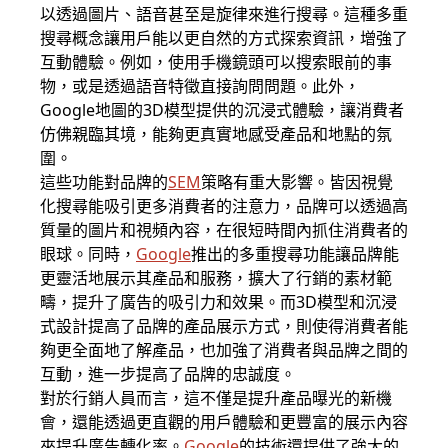
以透過圖片、語音甚至是旋律來進行搜尋。這種多重
搜尋概念讓用戶能以更自然的方式探索資訊，增強了
互動體驗。例如，使用手機鏡頭可以搜索眼前的事
物，或是透過語音特徵直接詢問問題。此外，
Google地圖
的3D模型提供的沉浸式體驗，讓消費者
仿佛親臨其境，能夠更真實地感受產品和地點的氛
圍。
這些功能對品牌的
SEM
策略有重大影響。皆因視覺
化搜尋能吸引更多消費者的注意力，品牌可以透過高
質量的圖片和視頻內容，在很短時間內抓住消費者的
眼球。同時，
Google
推出的多重搜尋功能讓品牌能
更靈活地展示其產品和服務，擴大了行銷的素材範
疇，提升了廣告的吸引力和效果。而3D模型和沉浸
式設計提高了品牌的產品展示方式，則使得消費者能
夠更全面地了解產品，也加強了消費者與品牌之間的
互動，進一步提高了品牌的忠誠度。
對於行銷人員而言，這不僅是提升產品曝光的新機
會，還能透過更直觀的用戶體驗和更豐富的展示內容
來提升廣告轉化率。
Google
的技術還提供了強大的