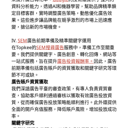
資料分析能力，透過AI和機器學習，幫助品牌精準鎖
定目標客群，實時調整廣告策略，動態優化廣告效
果。這些進步讓品牌能在競爭激烈的市場上迅速應
變，搶佔新的市場機會。
IV.
SEM
廣告前期準備及精準關鍵字運用
在Topkee的
SEM搜尋廣告
服務中，準備工作至關重
要。我們提供關鍵字、廣告創意、轉化回傳、網站等
一站式服務，旨在提升
廣告投資報酬率
。
因此，廣告
前期準備包括廣告賬戶的資質獲取和關鍵字研究等環
節不可或缺。
廣告賬戶資質獲取
我們深諳廣告平臺的審查政策，有專人負責資質審
查，協助客戶順利通過審核以獲取有效廣告投放資
質，從而確保廣告投放策略能順利進行。此外還提供
全面的開戶充值服務，降低賬戶風險，增加投放成功
率。
關鍵字研究