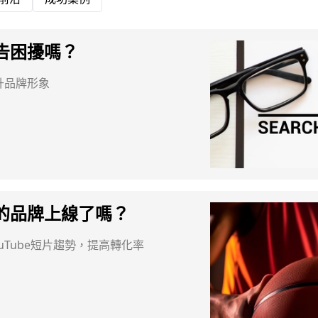
告困擾嗎？
升品牌形象
的品牌上線了嗎？
uTube短片趨勢，提高轉化率