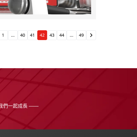
1
...
40
41
42
43
44
...
49
我們一起成長 ——