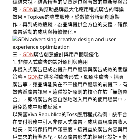
總結來說，結合精準的受眾定位與有效的重新參與策
略，
GDN
能夠幫助品牌最大化應用程式廣告的轉換
效果。Topkee的專業服務，從數據分析到創意製
作，再到成效追蹤，為品牌提供全方位的支援，確保
廣告活動的成功與持續優化。
三、
GDN
廣告創意設計與用戶體驗優化
1. 非侵入式廣告的設計原則與應用
非侵入式廣告已成為提升用戶體驗與廣告成效的關鍵
策略。
GDN
提供多種廣告形式，如原生廣告、插頁
廣告等，讓品牌能夠在不干擾用戶體驗的前提下，有
效傳遞廣告訊息。這種設計原則的核心在於「無縫整
合」，即將廣告內容自然地融入用戶的使用場景中，
避免造成中斷或反感。
以韓國Viva Republica的Toss應用程式為例，該平台
在支付服務中引入非侵入式廣告，成功實現廣告收入
增長，同時保持用戶滿意度。這得益於廣告內容與用
戶需求的精準匹配，以及廣告形式的輕量化設計。例