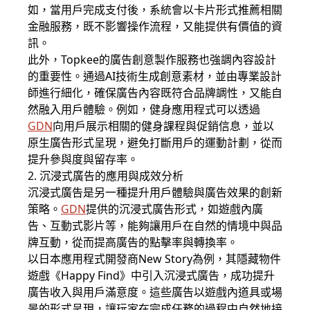
如，當用戶完成支付後，系統會以卡片形式推薦相關
金融服務，既不影響操作流程，又能提供有價值的資
訊。
此外，Topkee的廣告創意製作服務也強調內容設計
的重要性。通過AI技術生成創意素材，並由專業設計
師進行細化，確保廣告內容既符合品牌調性，又能自
然融入用戶體驗。例如，健身應用程式可以透過
GDN
向用戶展示相關的健身課程與促銷信息，並以
原生廣告形式呈現，避免打斷用戶的運動計劃，從而
提升參與度與留存率。
2. 沉浸式廣告的應用與成效分析
沉浸式廣告是另一種提升用戶體驗與廣告效果的創新
策略。
GDN
提供的沉浸式廣告形式，如遊戲內廣
告、互動式影片等，能夠讓用戶在自然的情境中與品
牌互動，從而提高廣告的點擊率與轉換率。
以日本應用程式開發商New Story為例，其隱藏物件
遊戲《Happy Find》中引入沉浸式廣告，成功提升
廣告收入與用戶滿意度。這些廣告以遊戲內道具或場
景的形式呈現，讓玩家在完成任務的過程中自然地接