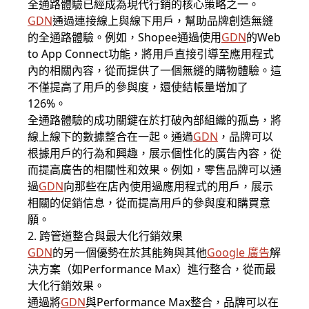
全通路體驗已經成為現代行銷的核心策略之一。
GDN
通過連接線上與線下用戶，幫助品牌創造無縫
的全通路體驗。例如，Shopee通過使用
GDN
的Web
to App Connect功能，將用戶直接引導至應用程式
內的相關內容，從而提供了一個無縫的購物體驗。這
不僅提高了用戶的參與度，還使結帳量增加了
126%。
全通路體驗的成功關鍵在於打破內部組織的孤島，將
線上線下的數據整合在一起。通過
GDN
，品牌可以
根據用戶的行為和興趣，展示個性化的廣告內容，從
而提高廣告的相關性和效果。例如，零售品牌可以通
過
GDN
向那些在店內使用過應用程式的用戶，展示
相關的促銷信息，從而提高用戶的參與度和購買意
願。
2. 跨管道整合與最大化行銷效果
GDN
的另一個優勢在於其能夠與其他
Google 廣告
解
決方案（如Performance Max）進行整合，從而最
大化行銷效果。
通過將
GDN
與Performance Max整合，品牌可以在