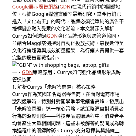
Google展示廣告網絡
(
GDN
)在現代行銷中的關鍵地
位。根據Google媒體實驗室最新研究，當今行銷已
進入「文化為王」的時代，品牌必須從單純的廣告干
擾轉變為融入受眾的文化潮流。本文將深入解析
Currys如何透過
GDN
強化品牌形象與跨管道協同，
並結合Maggi案例探討自動化投放技術，最後延伸至
文化行銷趨勢與成效衡量框架，為行銷人員提供一套
完整的廣告實戰指南。
一、
GDN
策略應用：Currys如何強化品牌形象與跨
管道協同
1. 解析Currys「未解答問題」核心策略
Currys作為英國知名電器零售商，在面對電商市場
激烈競爭時，特別針對開學季筆電銷售高峰，發展出
「未解答問題」這一核心策略。該策略源自對消費者
行為的深度洞察——科技產品選購過程中，消費者平
均會產生大量相關問題，這些未被解答的疑問成為轉
換過程中的關鍵障礙。Currys充分發揮其與純線上