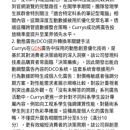
到官網瀏覽的完整路徑。在開學季期間，團隊發現學
生族群會特別關注「適合特定科系的筆記型電腦」相
關內容，這類深度互動數據被用於優化受眾名單。透
過這種跨管道數據整合策略，Currys成功將廣告投
放精準度提升至業界領先水平。
2. 動態廣告(DCO)提升轉換率關鍵手法
Currys在
GDN
廣告中採用的動態創意優化技術，是
基於其對消費者決策過程的深入洞察。該公司發現科
技產品購買者常面臨「決策癱瘓」，因此開發出能自
動調整廣告內容的DCO系統。這套系統會根據用戶
行為數據即時生成個人化廣告：對價格敏感者強調分
期方案，對性能需求者展示規格比較，對設計重視者
則突出產品外觀。在「沒有未解答的問題」系列廣告
活動中，Currys更進一步針對不同科系學生設計專
屬內容，例如向工程系學生強調運算性能，對藝術系
學生則主打色彩準確度。這種高度個人化的廣告策
略，不僅提升廣告相關性評分至8.5分（滿分10
分），更有效縮短消費者的決策周期。該公司與創意