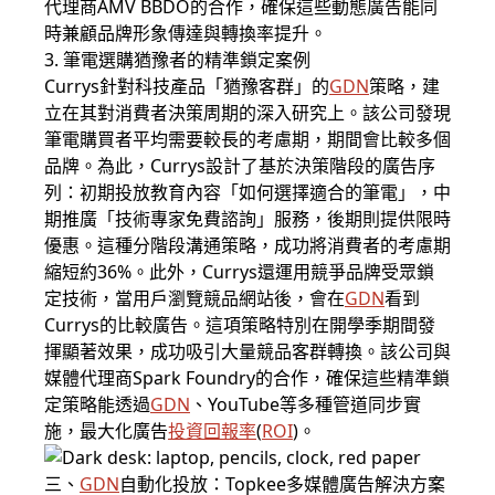
代理商AMV BBDO的合作，確保這些動態廣告能同
時兼顧品牌形象傳達與轉換率提升。
3. 筆電選購猶豫者的精準鎖定案例
Currys針對科技產品「猶豫客群」的
GDN
策略，建
立在其對消費者決策周期的深入研究上。該公司發現
筆電購買者平均需要較長的考慮期，期間會比較多個
品牌。為此，Currys設計了基於決策階段的廣告序
列：初期投放教育內容「如何選擇適合的筆電」，中
期推廣「技術專家免費諮詢」服務，後期則提供限時
優惠。這種分階段溝通策略，成功將消費者的考慮期
縮短約36%。此外，Currys還運用競爭品牌受眾鎖
定技術，當用戶瀏覽競品網站後，會在
GDN
看到
Currys的比較廣告。這項策略特別在開學季期間發
揮顯著效果，成功吸引大量競品客群轉換。該公司與
媒體代理商Spark Foundry的合作，確保這些精準鎖
定策略能透過
GDN
、YouTube等多種管道同步實
施，最大化廣告
投資回報率
(
ROI
)。
三、
GDN
自動化投放：Topkee多媒體廣告解決方案