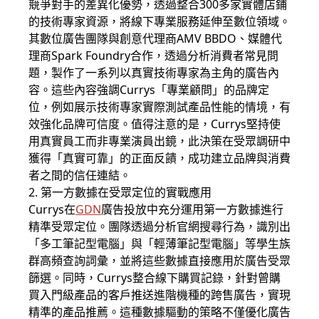
競爭對手的差異化優勢，透過整合300多家實體店鋪
的技術專家資源，將線下專業服務延伸至數位領域。
其數位廣告團隊與創意代理商AMV BBDO、媒體代
理商Spark Foundry合作，透過分析消費者常見問
題，製作了一系列以真實技術專家為主角的廣告內
容。這些內容強調Currys「專業顧問」的品牌定
位，例如展示技術專家實際測試產品性能的情境，有
效強化品牌可信度。值得注意的是，Currys堅持使
用真實員工而非專業演員出鏡，此決策在受眾調研中
獲得「真實可靠」的正面反饋，成功建立品牌與消費
者之間的信任連結。
2. 第一方數據在受眾定位的實戰應用
Currys在
GDN
廣告投放中充分運用第一方數據進行
精準受眾定位。團隊透過分析官網搜尋行為，識別出
「多工筆記型電腦」與「輕薄筆記型電腦」等學生族
群高頻查詢詞彙，並將這些數據直接應用於廣告受眾
篩選。同時，Currys整合線下購買記錄，針對曾購
買入門級產品的客戶推送進階機種的跨售廣告，實現
精準的產品推薦。這種數據驅動的策略不僅優化廣告