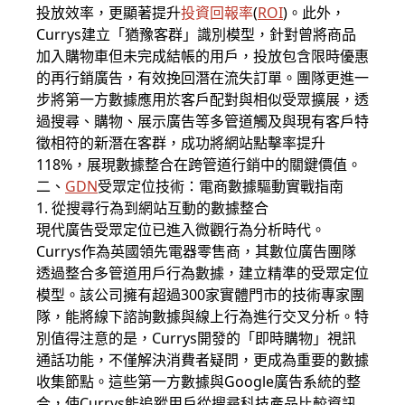
投放效率，更顯著提升
投資回報率
(
RO
I
)。此外，
Currys建立「猶豫客群」識別模型，針對曾將商品
加入購物車但未完成結帳的用戶，投放包含限時優惠
的再行銷廣告，有效挽回潛在流失訂單。團隊更進一
步將第一方數據應用於客戶配對與相似受眾擴展，透
過搜尋、購物、展示廣告等多管道觸及與現有客戶特
徵相符的新潛在客群，成功將網站點擊率提升
118%，展現數據整合在跨管道行銷中的關鍵價值。
二、
GDN
受眾定位技術：電商數據驅動實戰指南
1. 從搜尋行為到網站互動的數據整合
現代廣告受眾定位已進入微觀行為分析時代。
Currys作為英國領先電器零售商，其數位廣告團隊
透過整合多管道用戶行為數據，建立精準的受眾定位
模型。該公司擁有超過300家實體門市的技術專家團
隊，能將線下諮詢數據與線上行為進行交叉分析。特
別值得注意的是，Currys開發的「即時購物」視訊
通話功能，不僅解決消費者疑問，更成為重要的數據
收集節點。這些第一方數據與Google廣告系統的整
合，使Currys能追蹤用戶從搜尋科技產品比較資訊