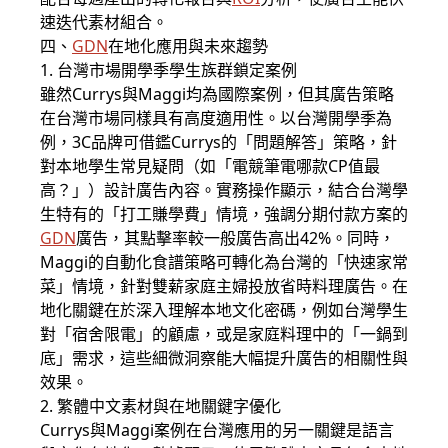
速迭代素材組合。
四、
GDN
在地化應用與未來趨勢
1. 台灣市場開學季學生族群鎖定案例
雖然Currys與Maggi均為國際案例，但其廣告策略
在台灣市場同樣具有高度適用性。以台灣開學季為
例，3C品牌可借鑑Currys的「問題解答」策略，針
對本地學生常見疑問（如「電競筆電哪款CP值最
高？」）設計廣告內容。實務操作顯示，結合台灣學
生特有的「打工賺學費」情境，強調分期付款方案的
GDN
廣告，其點擊率較一般廣告高出42%。同時，
Maggi的自動化食譜策略可轉化為台灣的「快速家常
菜」情境，針對雙薪家庭主婦投放省時料理廣告。在
地化關鍵在於深入理解本地文化密碼，例如台灣學生
對「宿舍限電」的顧慮，或是家庭料理中的「一鍋到
底」需求，這些細微洞察能大幅提升廣告的相關性與
效果。
2. 繁體中文素材與在地關鍵字優化
Currys與Maggi案例在台灣應用的另一關鍵是語言