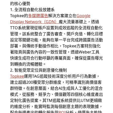
的核心優勢
1. 全流程自動化投放體系
Topkee的
多媒體廣告
解決方案建立在
Google
Display Network（GDN）
龐大流量基礎上，透過
TTO系統實現從賬戶設置到成效追蹤的全流程自動化
管理。該系統整合了廣告審查、開戶充值、轉化目標
設定等關鍵功能，能夠在單一平台完成跨國廣告活動
部署。與傳統手動操作相比，Topkee方案特別強化
著陸頁與廣告內容的一致性管理，透過Weber工具
快速生成符合行動呼籲的專屬頁面，確保從廣告曝光
到轉換的流暢體驗。
2. 智能受眾定位與創意優化機制
Topkee
運用TAG追蹤技術深度分析用戶行為數據，
建立超過200種受眾分群維度，可精準識別高價值客
群特徵。在創意層面，結合AI生成與人工優化的混合
模式，從服務、競爭力、價值觀等四個核心維度產出
定制化廣告提案。其TM追蹤系統提供比UTM更細緻
的維度分析，能實時監測每個創意主題的表現數據，
配合每週產出的轉化報告與
ROI
分析，使廣告主能快