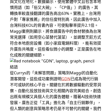
與文化在地化。數據顯示，使用繁體中文且包含本地
慣用語（如「俗又大碗」、「CP值」）的廣告，其
轉換率較直接翻譯的廣告高出63%。實務上，台灣用
戶對「專家推薦」的信任度特別高，因此廣告中加入
台灣科技KOL的背書內容，可使點擊率提升2.1倍。
Maggi案例則顯示，將食譜廣告中的食材替換為台灣
常見選擇（如用空心菜替代菠菜），並調整烹飪方式
符合本地廚房設備（如小家庭電鍋料理），能有效提
升廣告共鳴度。這些看似微小的調整，正是廣告在地
化成敗的關鍵細節。
結語
從Currys的「未解答問題」策略到Maggi的自動化
潛客開發，這些成功案例證明
GDN
已成為現代行銷
不可或缺的核心平台。關鍵在於將數據驅動的受眾洞
察、自動化投放技術與文化相關內容完美結合，創造
出既有規模又具個人化的廣告體驗。隨著AI技術快速
發展，廣告正從「工具」進化為「自主行銷夥伴」，
但人類的創意與策略思考仍是不可替代的關鍵。我們