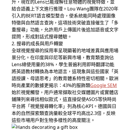
升，現在的Lens已能理解任意物體的視覺特徵，並
結合語義上下文進行推理。Lou Wang團隊在2020年
引入的BERT語言模型整合，使系統能同時處理圖像
特徵與自然語言查詢，這項技術突破直接催生了「多
重搜尋」功能，允許用戶上傳圖片後追加語音或文字
提問，形成對話式搜尋體驗。
2. 搜尋的成長與用戶轉變
全球視覺搜尋的採用率呈現顯著的地域差異與應用場
景分化。在印度與印尼等新興市場，教育類查詢佔
Lens總使用量的38%，學生普遍利用即時翻譯功能
將英語教材轉換為本地語言，這現象與這些國家「英
語授課、母語思考」的教育體系特性密切相關。歐洲
時尚產業的數據更揭示：43%的服飾類
Google SEM
始於視覺觸發，用戶通常擷取社交媒體圖片或實體店
鋪陳列來尋找相似款式，這直接促使ASOS等快時尚
平台將「視覺搜尋轉化率」列為核心KPI。德國與日
本的自然探索類查詢量較全球平均高出2.3倍，反映
這些市場用戶對生物多樣性的高度關注。