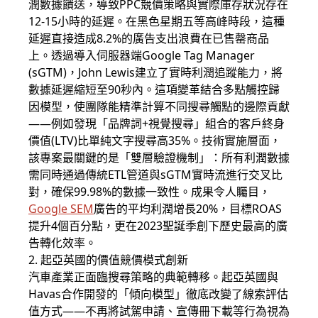
潤數據饋送，導致PPC競價策略與實際庫存狀況存在
12-15小時的延遲。在黑色星期五等高峰時段，這種
延遲直接造成8.2%的廣告支出浪費在已售罄商品
上。透過導入伺服器端Google Tag Manager
(sGTM)，John Lewis建立了實時利潤追蹤能力，將
數據延遲縮短至90秒內。這項變革結合多點觸控歸
因模型，使團隊能精準計算不同搜尋觸點的邊際貢獻
——例如發現「品牌詞+視覺搜尋」組合的客戶終身
價值(LTV)比單純文字搜尋高35%。技術實施層面，
該專案最關鍵的是「雙層驗證機制」：所有利潤數據
需同時通過傳統ETL管道與sGTM實時流進行交叉比
對，確保99.98%的數據一致性。成果令人矚目，
Google SEM
廣告的平均利潤增長20%，目標ROAS
提升4個百分點，更在2023聖誕季創下歷史最高的廣
告轉化效率。
2. 起亞英國的價值競價模式創新
汽車產業正面臨搜尋策略的典範轉移。起亞英國與
Havas合作開發的「傾向模型」徹底改變了線索評估
值方式——不再將試駕申請、宣傳冊下載等行為視為