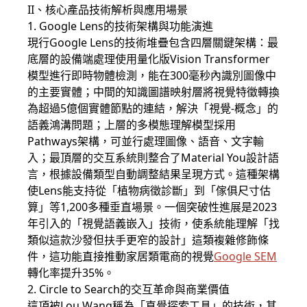
II、核心產品技術解析與應用場景
1. Google Lens的技術架構與功能演進
現行Google Lens的技術堆疊包含四層關鍵架構：最
底層的設備端處理使用量化版Vision Transformer
模型進行即時物體檢測，能在300毫秒內識別圖像中
的主要實體；中間的知識圖譜映射層將視覺特徵轉換
為超過5億個實體節點的連結，解決「視覺-概念」的
語義鴻溝問題；上層的多模態理解模型採用
Pathways架構，可並行處理圖像、語音、文字輸
入；最頂層的交互系統則整合了Material You設計語
言，根據設備類型自動調整結果呈現方式。這種架構
使Lens能支持從「植物病徵診斷」到「傢俱尺寸估
算」等1,200多種垂直場景。一個突破性進展是2023
年引入的「視覺語義嵌入」技術，使系統能理解「找
類似這款沙發但扶手更窄的設計」這類複雜修飾條
件，這功能直接推動家居類電商的視覺
Google SEM
轉化率提升35%。
2. Circle to Search的交互革命與商業價值
這項被Lou Wang稱為「直覺探索工具」的技術，其