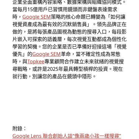
企業全面重構內容策略、數據架構與組織協同模式。
當每月15億用戶已習慣用鏡頭而非鍵盤表達需求
時，
Google SEM
策略的核心命題已轉變為「如何讓
視覺資產成為最有效的沉默銷售員」。領先品牌正在
做的，是將每張產品圖視為動態的搜尋入口，每段影
片嵌入可探索的語義層，每次視覺互動都成為個性化
學習的契機。您的企業是否已準備好迎接這場「視覺
優先」的
Google SEM
革命，當不確定性成為常態
時，與
Topkee
專業顧問合作建立未來就緒的視覺搜
尋戰略，或許是2025年最具轉型槓桿的投資。現在
就行動，別讓您的產品在鏡頭中隱形。
附錄：
Google Lens 聯合創始人談“像兩歲小孩一樣搜尋”