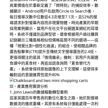
商業價值在於重新定義了「微時刻」的捕捉效率。數
據顯示，Android用戶在啟用Circle to Search後，
每日搜尋次數中位數從4.3次增至7.1次，且52%的搜
尋請求針對螢幕內容而非現實物體。時尚產業的早期
採用案例顯示，當用戶在社交平台圈選某網紅的耳環
時，系統不僅識別品牌型號，還會根據用戶過往購買
記錄顯示三種風格相似但價格區間不同的選項——這
種「視覺比對+個性化過濾」的組合，使相關品牌的
廣告點擊率(CTR)提升至傳統文字搜尋廣告的2.4倍。
更值得關注的是其「情境繼承」機制：若用戶先圈選
食譜中的某食材，再追加語音詢問「素食替代方
案」，系統會保持原始圖像的上下文理解，這使得多
輪對話的意圖連貫性提升80%
III、產業應用實證分析
1. John Lewis的數據驅動轉型案例
這家英國百年零售商的數位化重生之路，始於對搜尋
數據流的徹底重構。其原有系統每日僅能處理一次利