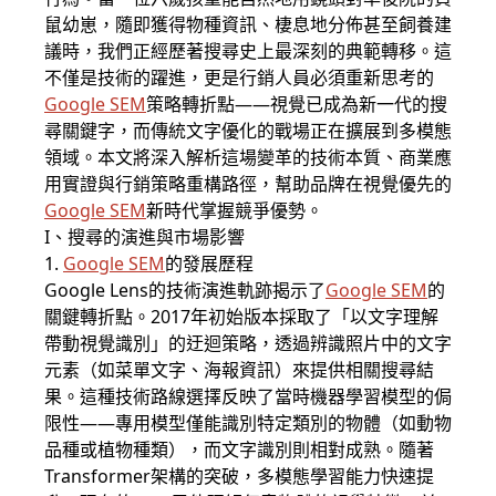
鼠幼崽，隨即獲得物種資訊、棲息地分佈甚至飼養建
議時，我們正經歷著搜尋史上最深刻的典範轉移。這
不僅是技術的躍進，更是行銷人員必須重新思考的
Google SEM
策略轉折點——視覺已成為新一代的搜
尋關鍵字，而傳統文字優化的戰場正在擴展到多模態
領域。本文將深入解析這場變革的技術本質、商業應
用實證與行銷策略重構路徑，幫助品牌在視覺優先的
Google SEM
新時代掌握競爭優勢。
I、搜尋的演進與市場影響
1.
Google SEM
的發展歷程
Google Lens的技術演進軌跡揭示了
Google SEM
的
關鍵轉折點。2017年初始版本採取了「以文字理解
帶動視覺識別」的迂迴策略，透過辨識照片中的文字
元素（如菜單文字、海報資訊）來提供相關搜尋結
果。這種技術路線選擇反映了當時機器學習模型的侷
限性——專用模型僅能識別特定類別的物體（如動物
品種或植物種類），而文字識別則相對成熟。隨著
Transformer架構的突破，多模態學習能力快速提