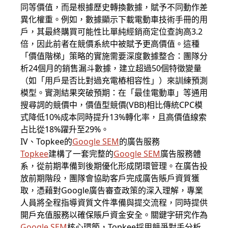
同等價值，而是根據歷史轉換數據，賦予不同動作差
異化權重。例如，數據顯示下載電動車技術手冊的用
戶，其最終購買可能性比單純經銷商定位查詢高3.2
倍，因此前者在競價系統中被賦予更高價值。這種
「價值階梯」策略的實施需要深度數據整合：團隊分
析24個月的銷售漏斗數據，建立超過50個特徵變量
（如「用戶是否比對過充電樁相容性」）來訓練預測
模型。實測結果突破預期：在「最佳電動車」等通用
搜尋詞的競價中，價值型競價(VBB)相比傳統CPC模
式降低10%成本同時提升13%轉化率，且高價值線索
占比從18%躍升至29%。
IV、Topkee的
Google SEM
的廣告服務
Topkee
建構了一套完整的
Google SEM
廣告服務體
系，從前期準備到後期優化形成閉環管理。在廣告投
放前期階段，團隊會協助客戶完成廣告賬戶資質獲
取，憑藉對Google廣告審查政策的深入理解，專業
人員將全程指導資質文件準備與提交流程，同時提供
開戶充值服務以確保賬戶資金安全。關鍵字研究作為
Google SEM
核心環節，Topkee採用競爭對手分析