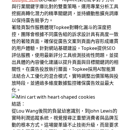
與行業關鍵字庫比對的雙重策略，運用專業分析工具
挖掘高轉化潛力的精準關鍵詞，並持續動態擴充詞庫
以保持廣告競爭力。
著陸頁製作服務體現Topkee對轉化漏斗的深度把
控，團隊會根據不同廣告組的訴求設計具有高度一致
性的著陸頁面，確保從廣告文案到頁面內容形成連貫
的用戶體驗。針對網站基礎建設，Topkee提供SEO
評估服務，使用最新評分工具檢測技術性問題，並提
出具體的內容優化建議以提升頁面與目標關鍵詞的相
關性。在廣告投放執行層面，Topkee採用AI智能算
法結合人工優化的混合模式，實時調整出價策略與投
放時段，並通過多維度數據監控確保廣告效益最大
化。
結語：
從Lou Wang後院的負鼠幼崽識別，到John Lewis的
實時利潤追蹤系統，視覺搜尋正重塑消費者與品牌互
動的根本方式。這場變革遠不止技術升級，而是要求